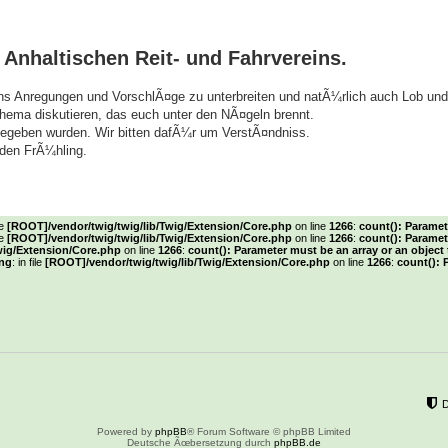
Anhaltischen Reit- und Fahrvereins.
 uns Anregungen und VorschlÃ¤ge zu unterbreiten und natÃ¼rlich auch Lob und 
hema diskutieren, das euch unter den NÃ¤geln brennt.
 gegeben wurden. Wir bitten dafÃ¼r um VerstÃ¤ndniss.
den FrÃ¼hling.
le
[ROOT]/vendor/twig/twig/lib/Twig/Extension/Core.php
on line
1266
:
count(): Paramet
le
[ROOT]/vendor/twig/twig/lib/Twig/Extension/Core.php
on line
1266
:
count(): Paramet
wig/Extension/Core.php
on line
1266
:
count(): Parameter must be an array or an objec
ng
: in file
[ROOT]/vendor/twig/twig/lib/Twig/Extension/Core.php
on line
1266
:
count(): 
Powered by
phpBB
® Forum Software © phpBB Limited
Deutsche Ãœbersetzung durch
phpBB.de