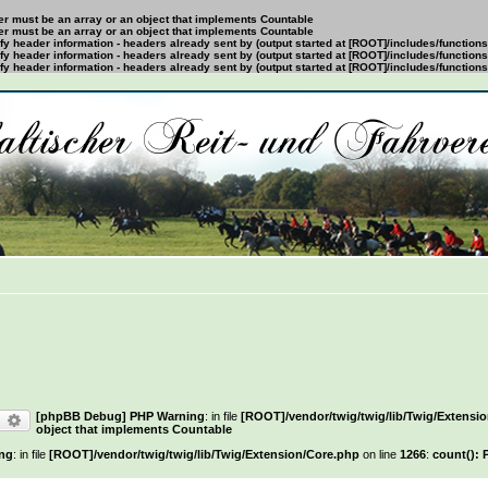
ter must be an array or an object that implements Countable
ter must be an array or an object that implements Countable
y header information - headers already sent by (output started at [ROOT]/includes/function
y header information - headers already sent by (output started at [ROOT]/includes/function
y header information - headers already sent by (output started at [ROOT]/includes/function
[phpBB Debug] PHP Warning
: in file
[ROOT]/vendor/twig/twig/lib/Twig/Extensi
uche
Erweiterte Suche
object that implements Countable
ng
: in file
[ROOT]/vendor/twig/twig/lib/Twig/Extension/Core.php
on line
1266
:
count(): 