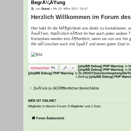
BegrÃ¼ÃŸung
B
von
Diana
»
Mo 20. MÃ¤r 2017, 20:47
e
Herzlich Willkommen im Forum des 
i
t
r
a
Hier habt ihr die MÃ¶glichkeit uns direkt zu kontaktieren,
g
Ã¤uÃŸern. NatÃ¼rlich kÃ¶nnt ihr hier auch jedes andere T
Komentare werden erst Ã¶ffentlich, wenn sie von uns frei
Wir wÃ¼nschen euch viel SpaÃŸ und einen guten Start in 
[phpBB Debug] PHP Warning
: in fi
Antworten
[phpBB Debug] PHP Warning
: in fi
[phpBB Debug] PHP Warning
: in file
[ROOT]/vendor/twig/twig/lib/T
1 Beitrag
[phpBB Debug] PHP Warni
ZurÃ¼ck zu â€žÃ¶ffentlicher Bereichâ€œ
WER IST ONLINE?
Mitglieder in diesem Forum: 0 Mitglieder und 1 Gast
Foren-Ãœbersicht