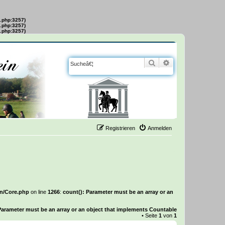
s.php:3257)
s.php:3257)
s.php:3257)
Suche
Erweiterte Suche
Registrieren
Anmelden
on/Core.php
on line
1266
:
count(): Parameter must be an array or an
Parameter must be an array or an object that implements Countable
• Seite
1
von
1