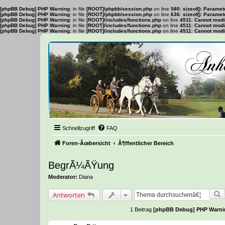
[phpBB Debug] PHP Warning
: in file
[ROOT]/phpbb/session.php
on line
580
:
sizeof(): Parame
[phpBB Debug] PHP Warning
: in file
[ROOT]/phpbb/session.php
on line
636
:
sizeof(): Parame
[phpBB Debug] PHP Warning
: in file
[ROOT]/includes/functions.php
on line
4511
:
Cannot modif
[phpBB Debug] PHP Warning
: in file
[ROOT]/includes/functions.php
on line
4511
:
Cannot modif
[phpBB Debug] PHP Warning
: in file
[ROOT]/includes/functions.php
on line
4511
:
Cannot modif
Schnellzugriff
FAQ
Foren-Ãœbersicht
Ã¶ffentlicher Bereich
BegrÃ¼ÃŸung
Moderator:
Diana
S
Antworten
1 Beitrag
[phpBB Debug] PHP Warni