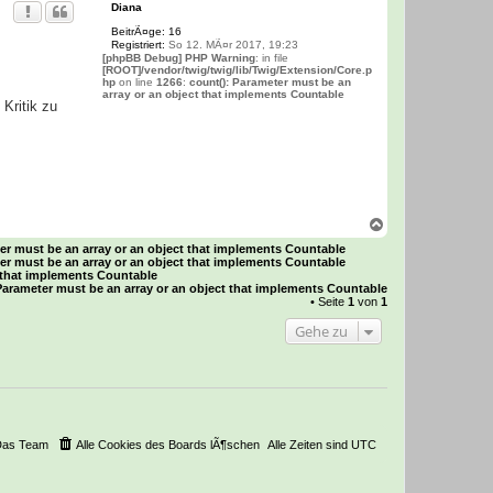
Diana
BeitrÃ¤ge:
16
Registriert:
So 12. MÃ¤r 2017, 19:23
[phpBB Debug] PHP Warning
: in file
[ROOT]/vendor/twig/twig/lib/Twig/Extension/Core.p
hp
on line
1266
:
count(): Parameter must be an
array or an object that implements Countable
Kritik zu
N
a
er must be an array or an object that implements Countable
c
er must be an array or an object that implements Countable
h
t that implements Countable
o
Parameter must be an array or an object that implements Countable
b
• Seite
1
von
1
e
Gehe zu
n
Das Team
Alle Cookies des Boards lÃ¶schen
Alle Zeiten sind
UTC