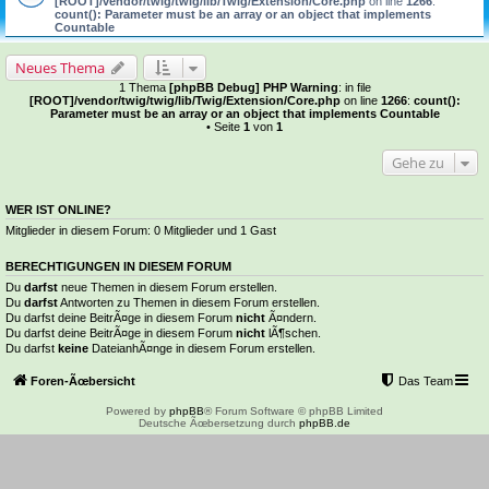
[ROOT]/vendor/twig/twig/lib/Twig/Extension/Core.php
on line
1266
:
count(): Parameter must be an array or an object that implements
Countable
Neues Thema
1 Thema
[phpBB Debug] PHP Warning
: in file
[ROOT]/vendor/twig/twig/lib/Twig/Extension/Core.php
on line
1266
:
count():
Parameter must be an array or an object that implements Countable
• Seite
1
von
1
Gehe zu
WER IST ONLINE?
Mitglieder in diesem Forum: 0 Mitglieder und 1 Gast
BERECHTIGUNGEN IN DIESEM FORUM
Du
darfst
neue Themen in diesem Forum erstellen.
Du
darfst
Antworten zu Themen in diesem Forum erstellen.
Du darfst deine BeitrÃ¤ge in diesem Forum
nicht
Ã¤ndern.
Du darfst deine BeitrÃ¤ge in diesem Forum
nicht
lÃ¶schen.
Du darfst
keine
DateianhÃ¤nge in diesem Forum erstellen.
Foren-Ãœbersicht
Das Team
Powered by
phpBB
® Forum Software © phpBB Limited
Deutsche Ãœbersetzung durch
phpBB.de