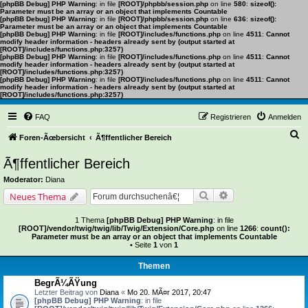
[phpBB Debug] PHP Warning
: in file
[ROOT]/phpbb/session.php
on line
580
:
sizeof():
Parameter must be an array or an object that implements Countable
[phpBB Debug] PHP Warning
: in file
[ROOT]/phpbb/session.php
on line
636
:
sizeof():
Parameter must be an array or an object that implements Countable
[phpBB Debug] PHP Warning
: in file
[ROOT]/includes/functions.php
on line
4511
:
Cannot
modify header information - headers already sent by (output started at
[ROOT]/includes/functions.php:3257)
[phpBB Debug] PHP Warning
: in file
[ROOT]/includes/functions.php
on line
4511
:
Cannot
modify header information - headers already sent by (output started at
[ROOT]/includes/functions.php:3257)
[phpBB Debug] PHP Warning
: in file
[ROOT]/includes/functions.php
on line
4511
:
Cannot
modify header information - headers already sent by (output started at
[ROOT]/includes/functions.php:3257)
FAQ
Registrieren
Anmelden
S
Foren-Ãœbersicht
Ã¶ffentlicher Bereich
u
Ã¶ffentlicher Bereich
c
Moderator:
Diana
h
Suche
Erweiterte Suche
Neues Thema
e
1 Thema
[phpBB Debug] PHP Warning
: in file
[ROOT]/vendor/twig/twig/lib/Twig/Extension/Core.php
on line
1266
:
count():
Parameter must be an array or an object that implements Countable
• Seite
1
von
1
Themen
BegrÃ¼ÃŸung
Letzter Beitrag von
Diana
«
Mo 20. MÃ¤r 2017, 20:47
[phpBB Debug] PHP Warning
: in file