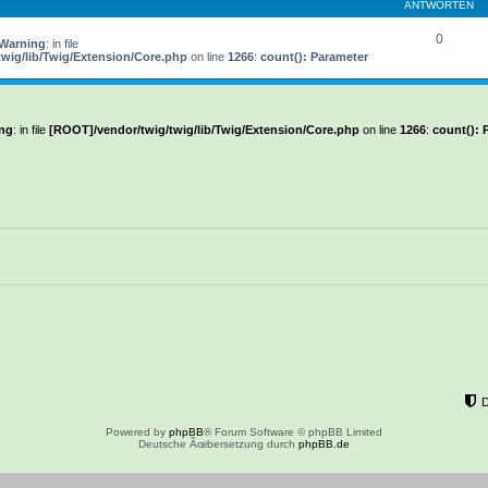
ANTWORTEN
0
Warning
: in file
wig/lib/Twig/Extension/Core.php
on line
1266
:
count(): Parameter
ng
: in file
[ROOT]/vendor/twig/twig/lib/Twig/Extension/Core.php
on line
1266
:
count(): 
Powered by
phpBB
® Forum Software © phpBB Limited
Deutsche Ãœbersetzung durch
phpBB.de