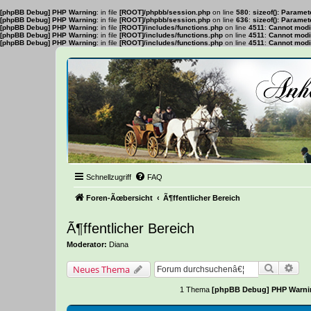
[phpBB Debug] PHP Warning
: in file
[ROOT]/phpbb/session.php
on line
580
:
sizeof(): Parame
[phpBB Debug] PHP Warning
: in file
[ROOT]/phpbb/session.php
on line
636
:
sizeof(): Parame
[phpBB Debug] PHP Warning
: in file
[ROOT]/includes/functions.php
on line
4511
:
Cannot modif
[phpBB Debug] PHP Warning
: in file
[ROOT]/includes/functions.php
on line
4511
:
Cannot modif
[phpBB Debug] PHP Warning
: in file
[ROOT]/includes/functions.php
on line
4511
:
Cannot modif
Schnellzugriff
FAQ
Foren-Ãœbersicht
Ã¶ffentlicher Bereich
Ã¶ffentlicher Bereich
Moderator:
Diana
Suche
Erw
Neues Thema
1 Thema
[phpBB Debug] PHP Warni