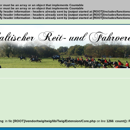
ter must be an array or an object that implements Countable
ter must be an array or an object that implements Countable
y header information - headers already sent by (output started at [ROOT]/includes/function
y header information - headers already sent by (output started at [ROOT]/includes/function
y header information - headers already sent by (output started at [ROOT]/includes/function
eiterte Suche
ng
: in file
[ROOT]/vendor/twig/twig/lib/Twig/Extension/Core.php
on line
1266
:
count(): 