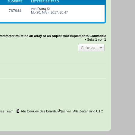
ZUGRIFFE
LETZTER BEITRAG
von
Diana
767944
Mo 20. MÃ¤r 2017, 20:47
Parameter must be an array or an object that implements Countable
• Seite
1
von
1
Gehe zu
Das Team
Alle Cookies des Boards lÃ¶schen
Alle Zeiten sind
UTC