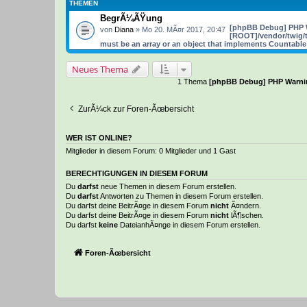
THEMEN
BegrÃ¼ÃŸung
[phpBB Debug] PHP 
von
Diana
» Mo 20. MÃ¤r 2017, 20:47
[ROOT]/vendor/twig/t
must be an array or an object that implements Countable
Neues Thema
1 Thema
[phpBB Debug] PHP Warni
ZurÃ¼ck zur Foren-Ãœbersicht
WER IST ONLINE?
Mitglieder in diesem Forum: 0 Mitglieder und 1 Gast
BERECHTIGUNGEN IN DIESEM FORUM
Du
darfst
neue Themen in diesem Forum erstellen.
Du
darfst
Antworten zu Themen in diesem Forum erstellen.
Du darfst deine BeitrÃ¤ge in diesem Forum
nicht
Ã¤ndern.
Du darfst deine BeitrÃ¤ge in diesem Forum
nicht
lÃ¶schen.
Du darfst
keine
DateianhÃ¤nge in diesem Forum erstellen.
Foren-Ãœbersicht