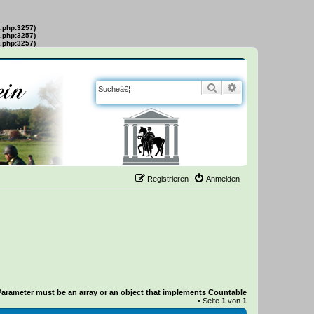
s.php:3257)
s.php:3257)
s.php:3257)
Suche
Erweiterte Suche
Registrieren
Anmelden
Parameter must be an array or an object that implements Countable
• Seite
1
von
1