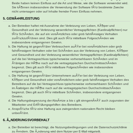
Beide haben keinen Einfluss auf die Art und Weise, wie die Software verwendet wird.
Sie kÃ¶nnen insbesondere die Verwendung der Software fÃ¼r bestimmte Zwecke
nicht untersagen oder auf Inhalte fremder Foren Einfluss nehmen.
5. GEWÃ¤HRLEISTUNG
Der Betreiber haftet mit Ausnahme der Verletzung von Leben, KÃ¶rper und
Gesundheit und der Verletzung wesentlicher Vertragspflichten (Kardinalpflichten) nur
fÃ¼r SchÃ¤den, die auf ein vorsÃ¤tzliches oder grob fahrlÃ¤ssiges Verhalten
zurÃ¼ckzufÃ¼hren sind. Dies gilt auch fÃ¼r mittelbare FolgeschÃ¤den wie
insbesondere entgangenen Gewinn.
Die Haftung ist gegenÃ¼ber Verbrauchern auÃŸer bei vorsÃ¤tzlichem oder grob
fahrlÃ¤ssigem Verhalten oder bei SchÃ¤den aus der Verletzung von Leben, KÃ¶rper
und Gesundheit und der Verletzung wesentlicher Vertragspflichten (Kardinalpflichten)
auf die bei Vertragsschluss typischerweise vorhersehbaren SchÃ¤den und im
Ã¼brigen der HÃ¶he nach auf die vertragstypischen DurchschnittsschÃ¤den
begrenzt. Dies gilt auch fÃ¼r mittelbare FolgeschÃ¤den wie insbesondere
entgangenen Gewinn.
Die Haftung ist gegenÃ¼ber Unternehmern auÃŸer bei der Verletzung von Leben,
KÃ¶rper und Gesundheit oder vorsÃ¤tzlichem oder grob fahrlÃ¤ssigem Verhalten des
Betreibers auf die bei Vertragsschluss typischerweise vorhersehbaren SchÃ¤den und
im Ãœbrigen der HÃ¶he nach auf die vertragstypischen DurchschnittsschÃ¤den
begrenzt. Dies gilt auch fÃ¼r mittelbare SchÃ¤den, insbesondere entgangenen
Gewinn.
Die Haftungsbegrenzung der AbsÃ¤tze a bis c gilt sinngemÃ¤ÃŸ auch zugunsten der
Mitarbeiter und ErfÃ¼llungsgehilfen des Betreibers.
AnsprÃ¼che fÃ¼r eine Haftung aus zwingendem nationalem Recht bleiben
unberÃ¼hrt.
6. Ã„NDERUNGSVORBEHALT
Der Betreiber ist berechtigt, die Nutzungsbedingungen und die Datenschutzrichtlinie
zu Ã¤ndern. Die Ã„nderung wird dem Nutzer per E-Mail mitgeteilt.