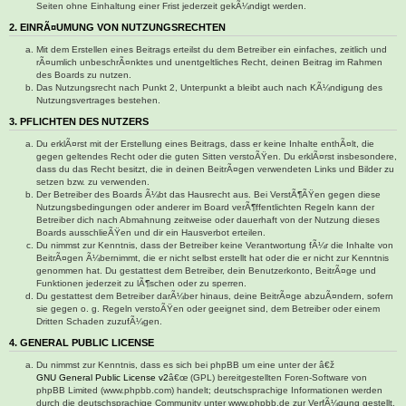
Seiten ohne Einhaltung einer Frist jederzeit gekÃ¼ndigt werden.
2. EINRÃ¤UMUNG VON NUTZUNGSRECHTEN
Mit dem Erstellen eines Beitrags erteilst du dem Betreiber ein einfaches, zeitlich und
rÃ¤umlich unbeschrÃ¤nktes und unentgeltliches Recht, deinen Beitrag im Rahmen
des Boards zu nutzen.
Das Nutzungsrecht nach Punkt 2, Unterpunkt a bleibt auch nach KÃ¼ndigung des
Nutzungsvertrages bestehen.
3. PFLICHTEN DES NUTZERS
Du erklÃ¤rst mit der Erstellung eines Beitrags, dass er keine Inhalte enthÃ¤lt, die
gegen geltendes Recht oder die guten Sitten verstoÃŸen. Du erklÃ¤rst insbesondere,
dass du das Recht besitzt, die in deinen BeitrÃ¤gen verwendeten Links und Bilder zu
setzen bzw. zu verwenden.
Der Betreiber des Boards Ã¼bt das Hausrecht aus. Bei VerstÃ¶ÃŸen gegen diese
Nutzungsbedingungen oder anderer im Board verÃ¶ffentlichten Regeln kann der
Betreiber dich nach Abmahnung zeitweise oder dauerhaft von der Nutzung dieses
Boards ausschlieÃŸen und dir ein Hausverbot erteilen.
Du nimmst zur Kenntnis, dass der Betreiber keine Verantwortung fÃ¼r die Inhalte von
BeitrÃ¤gen Ã¼bernimmt, die er nicht selbst erstellt hat oder die er nicht zur Kenntnis
genommen hat. Du gestattest dem Betreiber, dein Benutzerkonto, BeitrÃ¤ge und
Funktionen jederzeit zu lÃ¶schen oder zu sperren.
Du gestattest dem Betreiber darÃ¼ber hinaus, deine BeitrÃ¤ge abzuÃ¤ndern, sofern
sie gegen o. g. Regeln verstoÃŸen oder geeignet sind, dem Betreiber oder einem
Dritten Schaden zuzufÃ¼gen.
4. GENERAL PUBLIC LICENSE
Du nimmst zur Kenntnis, dass es sich bei phpBB um eine unter der â€ž
GNU General Public License v2
â€œ (GPL) bereitgestellten Foren-Software von
phpBB Limited (www.phpbb.com) handelt; deutschsprachige Informationen werden
durch die deutschsprachige Community unter www.phpbb.de zur VerfÃ¼gung gestellt.