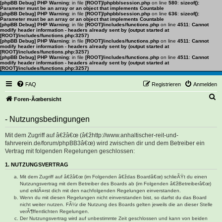
[phpBB Debug] PHP Warning
: in file
[ROOT]/phpbb/session.php
on line
580
:
sizeof():
Parameter must be an array or an object that implements Countable
[phpBB Debug] PHP Warning
: in file
[ROOT]/phpbb/session.php
on line
636
:
sizeof():
Parameter must be an array or an object that implements Countable
[phpBB Debug] PHP Warning
: in file
[ROOT]/includes/functions.php
on line
4511
:
Cannot
modify header information - headers already sent by (output started at
[ROOT]/includes/functions.php:3257)
[phpBB Debug] PHP Warning
: in file
[ROOT]/includes/functions.php
on line
4511
:
Cannot
modify header information - headers already sent by (output started at
[ROOT]/includes/functions.php:3257)
[phpBB Debug] PHP Warning
: in file
[ROOT]/includes/functions.php
on line
4511
:
Cannot
modify header information - headers already sent by (output started at
[ROOT]/includes/functions.php:3257)
FAQ
Registrieren
Anmelden
S
Foren-Ãœbersicht
u
- Nutzungsbedingungen
c
h
Mit dem Zugriff auf â€žâ€œ (â€žhttp://www.anhaltischer-reit-und-
fahrverein.de/forum/phpBB3â€œ) wird zwischen dir und dem Betreiber ein
e
Vertrag mit folgenden Regelungen geschlossen:
1. NUTZUNGSVERTRAG
Mit dem Zugriff auf â€žâ€œ (im Folgenden â€ždas Boardâ€œ) schlieÃŸt du einen
Nutzungsvertrag mit dem Betreiber des Boards ab (im Folgenden â€žBetreiberâ€œ)
und erklÃ¤rst dich mit den nachfolgenden Regelungen einverstanden.
Wenn du mit diesen Regelungen nicht einverstanden bist, so darfst du das Board
nicht weiter nutzen. FÃ¼r die Nutzung des Boards gelten jeweils die an dieser Stelle
verÃ¶ffentlichten Regelungen.
Der Nutzungsvertrag wird auf unbestimmte Zeit geschlossen und kann von beiden