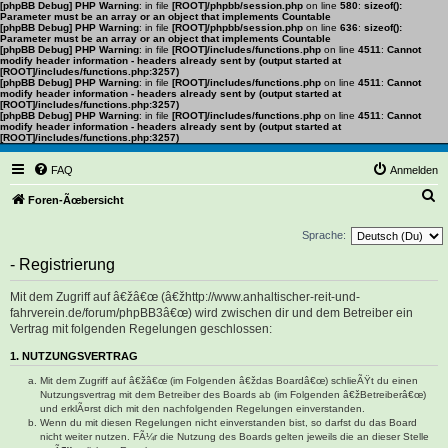
[phpBB Debug] PHP Warning
: in file
[ROOT]/phpbb/session.php
on line
580
:
sizeof():
Parameter must be an array or an object that implements Countable
[phpBB Debug] PHP Warning
: in file
[ROOT]/phpbb/session.php
on line
636
:
sizeof():
Parameter must be an array or an object that implements Countable
[phpBB Debug] PHP Warning
: in file
[ROOT]/includes/functions.php
on line
4511
:
Cannot
modify header information - headers already sent by (output started at
[ROOT]/includes/functions.php:3257)
[phpBB Debug] PHP Warning
: in file
[ROOT]/includes/functions.php
on line
4511
:
Cannot
modify header information - headers already sent by (output started at
[ROOT]/includes/functions.php:3257)
[phpBB Debug] PHP Warning
: in file
[ROOT]/includes/functions.php
on line
4511
:
Cannot
modify header information - headers already sent by (output started at
[ROOT]/includes/functions.php:3257)
FAQ
Anmelden
S
Foren-Ãœbersicht
u
Sprache:
c
- Registrierung
h
e
Mit dem Zugriff auf â€žâ€œ (â€žhttp://www.anhaltischer-reit-und-
fahrverein.de/forum/phpBB3â€œ) wird zwischen dir und dem Betreiber ein
Vertrag mit folgenden Regelungen geschlossen:
1. NUTZUNGSVERTRAG
Mit dem Zugriff auf â€žâ€œ (im Folgenden â€ždas Boardâ€œ) schlieÃŸt du einen
Nutzungsvertrag mit dem Betreiber des Boards ab (im Folgenden â€žBetreiberâ€œ)
und erklÃ¤rst dich mit den nachfolgenden Regelungen einverstanden.
Wenn du mit diesen Regelungen nicht einverstanden bist, so darfst du das Board
nicht weiter nutzen. FÃ¼r die Nutzung des Boards gelten jeweils die an dieser Stelle