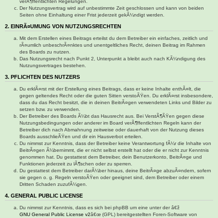
verÃ¶ffentlichten Regelungen.
Der Nutzungsvertrag wird auf unbestimmte Zeit geschlossen und kann von beiden
Seiten ohne Einhaltung einer Frist jederzeit gekÃ¼ndigt werden.
2. EINRÃ¤UMUNG VON NUTZUNGSRECHTEN
Mit dem Erstellen eines Beitrags erteilst du dem Betreiber ein einfaches, zeitlich und
rÃ¤umlich unbeschrÃ¤nktes und unentgeltliches Recht, deinen Beitrag im Rahmen
des Boards zu nutzen.
Das Nutzungsrecht nach Punkt 2, Unterpunkt a bleibt auch nach KÃ¼ndigung des
Nutzungsvertrages bestehen.
3. PFLICHTEN DES NUTZERS
Du erklÃ¤rst mit der Erstellung eines Beitrags, dass er keine Inhalte enthÃ¤lt, die
gegen geltendes Recht oder die guten Sitten verstoÃŸen. Du erklÃ¤rst insbesondere,
dass du das Recht besitzt, die in deinen BeitrÃ¤gen verwendeten Links und Bilder zu
setzen bzw. zu verwenden.
Der Betreiber des Boards Ã¼bt das Hausrecht aus. Bei VerstÃ¶ÃŸen gegen diese
Nutzungsbedingungen oder anderer im Board verÃ¶ffentlichten Regeln kann der
Betreiber dich nach Abmahnung zeitweise oder dauerhaft von der Nutzung dieses
Boards ausschlieÃŸen und dir ein Hausverbot erteilen.
Du nimmst zur Kenntnis, dass der Betreiber keine Verantwortung fÃ¼r die Inhalte von
BeitrÃ¤gen Ã¼bernimmt, die er nicht selbst erstellt hat oder die er nicht zur Kenntnis
genommen hat. Du gestattest dem Betreiber, dein Benutzerkonto, BeitrÃ¤ge und
Funktionen jederzeit zu lÃ¶schen oder zu sperren.
Du gestattest dem Betreiber darÃ¼ber hinaus, deine BeitrÃ¤ge abzuÃ¤ndern, sofern
sie gegen o. g. Regeln verstoÃŸen oder geeignet sind, dem Betreiber oder einem
Dritten Schaden zuzufÃ¼gen.
4. GENERAL PUBLIC LICENSE
Du nimmst zur Kenntnis, dass es sich bei phpBB um eine unter der â€ž
GNU General Public License v2
â€œ (GPL) bereitgestellten Foren-Software von