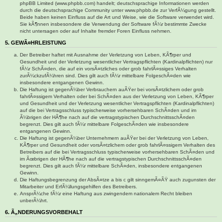
phpBB Limited (www.phpbb.com) handelt; deutschsprachige Informationen werden
durch die deutschsprachige Community unter www.phpbb.de zur VerfÃ¼gung gestellt.
Beide haben keinen Einfluss auf die Art und Weise, wie die Software verwendet wird.
Sie kÃ¶nnen insbesondere die Verwendung der Software fÃ¼r bestimmte Zwecke
nicht untersagen oder auf Inhalte fremder Foren Einfluss nehmen.
5. GEWÃ¤HRLEISTUNG
Der Betreiber haftet mit Ausnahme der Verletzung von Leben, KÃ¶rper und
Gesundheit und der Verletzung wesentlicher Vertragspflichten (Kardinalpflichten) nur
fÃ¼r SchÃ¤den, die auf ein vorsÃ¤tzliches oder grob fahrlÃ¤ssiges Verhalten
zurÃ¼ckzufÃ¼hren sind. Dies gilt auch fÃ¼r mittelbare FolgeschÃ¤den wie
insbesondere entgangenen Gewinn.
Die Haftung ist gegenÃ¼ber Verbrauchern auÃŸer bei vorsÃ¤tzlichem oder grob
fahrlÃ¤ssigem Verhalten oder bei SchÃ¤den aus der Verletzung von Leben, KÃ¶rper
und Gesundheit und der Verletzung wesentlicher Vertragspflichten (Kardinalpflichten)
auf die bei Vertragsschluss typischerweise vorhersehbaren SchÃ¤den und im
Ã¼brigen der HÃ¶he nach auf die vertragstypischen DurchschnittsschÃ¤den
begrenzt. Dies gilt auch fÃ¼r mittelbare FolgeschÃ¤den wie insbesondere
entgangenen Gewinn.
Die Haftung ist gegenÃ¼ber Unternehmern auÃŸer bei der Verletzung von Leben,
KÃ¶rper und Gesundheit oder vorsÃ¤tzlichem oder grob fahrlÃ¤ssigem Verhalten des
Betreibers auf die bei Vertragsschluss typischerweise vorhersehbaren SchÃ¤den und
im Ãœbrigen der HÃ¶he nach auf die vertragstypischen DurchschnittsschÃ¤den
begrenzt. Dies gilt auch fÃ¼r mittelbare SchÃ¤den, insbesondere entgangenen
Gewinn.
Die Haftungsbegrenzung der AbsÃ¤tze a bis c gilt sinngemÃ¤ÃŸ auch zugunsten der
Mitarbeiter und ErfÃ¼llungsgehilfen des Betreibers.
AnsprÃ¼che fÃ¼r eine Haftung aus zwingendem nationalem Recht bleiben
unberÃ¼hrt.
6. Ã„NDERUNGSVORBEHALT