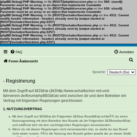
[phpBB Debug] PHP Warning
: in file
[ROOT]/phpbb/session.php
on line
580
:
sizeof():
Parameter must be an array or an object that implements Countable
[phpBB Debug] PHP Warning
: in file
[ROOT]/phpbb/session.php
on line
636
:
sizeof():
Parameter must be an array or an object that implements Countable
[phpBB Debug] PHP Warning
: in file
[ROOT]/includes/functions.php
on line
4511
:
Cannot
modify header information - headers already sent by (output started at
[ROOT]/includes/functions.php:3257)
[phpBB Debug] PHP Warning
: in file
[ROOT]/includes/functions.php
on line
4511
:
Cannot
modify header information - headers already sent by (output started at
[ROOT]/includes/functions.php:3257)
[phpBB Debug] PHP Warning
: in file
[ROOT]/includes/functions.php
on line
4511
:
Cannot
modify header information - headers already sent by (output started at
[ROOT]/includes/functions.php:3257)
FAQ
Anmelden
S
Foren-Ãœbersicht
u
Sprache:
c
- Registrierung
h
e
Mit dem Zugriff auf â€žâ€œ (â€žhttp://www.anhaltischer-reit-und-
fahrverein.de/forum/phpBB3â€œ) wird zwischen dir und dem Betreiber ein
Vertrag mit folgenden Regelungen geschlossen:
1. NUTZUNGSVERTRAG
Mit dem Zugriff auf â€žâ€œ (im Folgenden â€ždas Boardâ€œ) schlieÃŸt du einen
Nutzungsvertrag mit dem Betreiber des Boards ab (im Folgenden â€žBetreiberâ€œ)
und erklÃ¤rst dich mit den nachfolgenden Regelungen einverstanden.
Wenn du mit diesen Regelungen nicht einverstanden bist, so darfst du das Board
nicht weiter nutzen. FÃ¼r die Nutzung des Boards gelten jeweils die an dieser Stelle