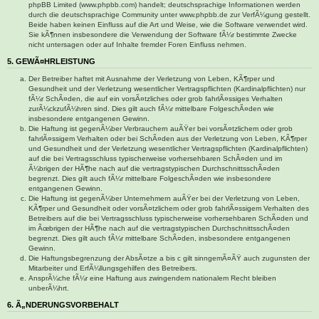
phpBB Limited (www.phpbb.com) handelt; deutschsprachige Informationen werden
durch die deutschsprachige Community unter www.phpbb.de zur VerfÃ¼gung gestellt.
Beide haben keinen Einfluss auf die Art und Weise, wie die Software verwendet wird.
Sie kÃ¶nnen insbesondere die Verwendung der Software fÃ¼r bestimmte Zwecke
nicht untersagen oder auf Inhalte fremder Foren Einfluss nehmen.
5. GEWÃ¤HRLEISTUNG
Der Betreiber haftet mit Ausnahme der Verletzung von Leben, KÃ¶rper und
Gesundheit und der Verletzung wesentlicher Vertragspflichten (Kardinalpflichten) nur
fÃ¼r SchÃ¤den, die auf ein vorsÃ¤tzliches oder grob fahrlÃ¤ssiges Verhalten
zurÃ¼ckzufÃ¼hren sind. Dies gilt auch fÃ¼r mittelbare FolgeschÃ¤den wie
insbesondere entgangenen Gewinn.
Die Haftung ist gegenÃ¼ber Verbrauchern auÃŸer bei vorsÃ¤tzlichem oder grob
fahrlÃ¤ssigem Verhalten oder bei SchÃ¤den aus der Verletzung von Leben, KÃ¶rper
und Gesundheit und der Verletzung wesentlicher Vertragspflichten (Kardinalpflichten)
auf die bei Vertragsschluss typischerweise vorhersehbaren SchÃ¤den und im
Ã¼brigen der HÃ¶he nach auf die vertragstypischen DurchschnittsschÃ¤den
begrenzt. Dies gilt auch fÃ¼r mittelbare FolgeschÃ¤den wie insbesondere
entgangenen Gewinn.
Die Haftung ist gegenÃ¼ber Unternehmern auÃŸer bei der Verletzung von Leben,
KÃ¶rper und Gesundheit oder vorsÃ¤tzlichem oder grob fahrlÃ¤ssigem Verhalten des
Betreibers auf die bei Vertragsschluss typischerweise vorhersehbaren SchÃ¤den und
im Ãœbrigen der HÃ¶he nach auf die vertragstypischen DurchschnittsschÃ¤den
begrenzt. Dies gilt auch fÃ¼r mittelbare SchÃ¤den, insbesondere entgangenen
Gewinn.
Die Haftungsbegrenzung der AbsÃ¤tze a bis c gilt sinngemÃ¤ÃŸ auch zugunsten der
Mitarbeiter und ErfÃ¼llungsgehilfen des Betreibers.
AnsprÃ¼che fÃ¼r eine Haftung aus zwingendem nationalem Recht bleiben
unberÃ¼hrt.
6. Ã„NDERUNGSVORBEHALT