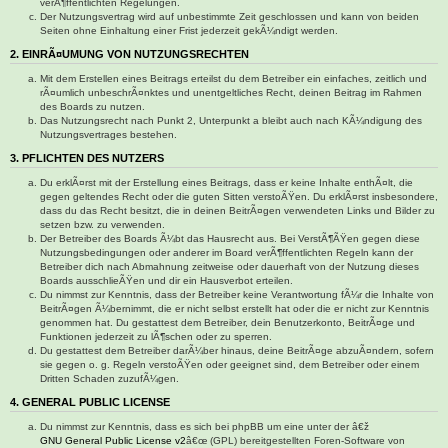
verÃ¶ffentlichten Regelungen.
Der Nutzungsvertrag wird auf unbestimmte Zeit geschlossen und kann von beiden
Seiten ohne Einhaltung einer Frist jederzeit gekÃ¼ndigt werden.
2. EINRÃ¤UMUNG VON NUTZUNGSRECHTEN
Mit dem Erstellen eines Beitrags erteilst du dem Betreiber ein einfaches, zeitlich und
rÃ¤umlich unbeschrÃ¤nktes und unentgeltliches Recht, deinen Beitrag im Rahmen
des Boards zu nutzen.
Das Nutzungsrecht nach Punkt 2, Unterpunkt a bleibt auch nach KÃ¼ndigung des
Nutzungsvertrages bestehen.
3. PFLICHTEN DES NUTZERS
Du erklÃ¤rst mit der Erstellung eines Beitrags, dass er keine Inhalte enthÃ¤lt, die
gegen geltendes Recht oder die guten Sitten verstoÃŸen. Du erklÃ¤rst insbesondere,
dass du das Recht besitzt, die in deinen BeitrÃ¤gen verwendeten Links und Bilder zu
setzen bzw. zu verwenden.
Der Betreiber des Boards Ã¼bt das Hausrecht aus. Bei VerstÃ¶ÃŸen gegen diese
Nutzungsbedingungen oder anderer im Board verÃ¶ffentlichten Regeln kann der
Betreiber dich nach Abmahnung zeitweise oder dauerhaft von der Nutzung dieses
Boards ausschlieÃŸen und dir ein Hausverbot erteilen.
Du nimmst zur Kenntnis, dass der Betreiber keine Verantwortung fÃ¼r die Inhalte von
BeitrÃ¤gen Ã¼bernimmt, die er nicht selbst erstellt hat oder die er nicht zur Kenntnis
genommen hat. Du gestattest dem Betreiber, dein Benutzerkonto, BeitrÃ¤ge und
Funktionen jederzeit zu lÃ¶schen oder zu sperren.
Du gestattest dem Betreiber darÃ¼ber hinaus, deine BeitrÃ¤ge abzuÃ¤ndern, sofern
sie gegen o. g. Regeln verstoÃŸen oder geeignet sind, dem Betreiber oder einem
Dritten Schaden zuzufÃ¼gen.
4. GENERAL PUBLIC LICENSE
Du nimmst zur Kenntnis, dass es sich bei phpBB um eine unter der â€ž
GNU General Public License v2
â€œ (GPL) bereitgestellten Foren-Software von