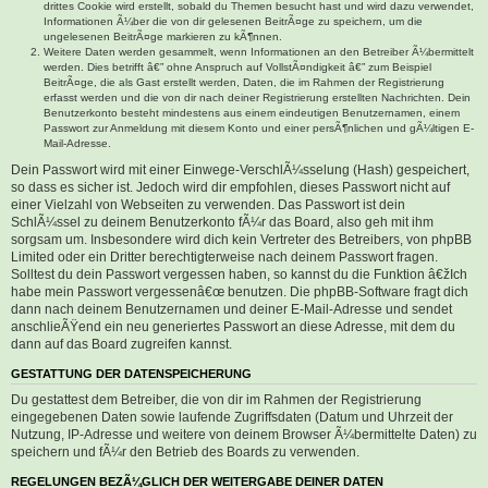
drittes Cookie wird erstellt, sobald du Themen besucht hast und wird dazu verwendet,
Informationen Ã¼ber die von dir gelesenen BeitrÃ¤ge zu speichern, um die
ungelesenen BeitrÃ¤ge markieren zu kÃ¶nnen.
Weitere Daten werden gesammelt, wenn Informationen an den Betreiber Ã¼bermittelt
werden. Dies betrifft â€” ohne Anspruch auf VollstÃ¤ndigkeit â€” zum Beispiel
BeitrÃ¤ge, die als Gast erstellt werden, Daten, die im Rahmen der Registrierung
erfasst werden und die von dir nach deiner Registrierung erstellten Nachrichten. Dein
Benutzerkonto besteht mindestens aus einem eindeutigen Benutzernamen, einem
Passwort zur Anmeldung mit diesem Konto und einer persÃ¶nlichen und gÃ¼ltigen E-
Mail-Adresse.
Dein Passwort wird mit einer Einwege-VerschlÃ¼sselung (Hash) gespeichert,
so dass es sicher ist. Jedoch wird dir empfohlen, dieses Passwort nicht auf
einer Vielzahl von Webseiten zu verwenden. Das Passwort ist dein
SchlÃ¼ssel zu deinem Benutzerkonto fÃ¼r das Board, also geh mit ihm
sorgsam um. Insbesondere wird dich kein Vertreter des Betreibers, von phpBB
Limited oder ein Dritter berechtigterweise nach deinem Passwort fragen.
Solltest du dein Passwort vergessen haben, so kannst du die Funktion â€žIch
habe mein Passwort vergessenâ€œ benutzen. Die phpBB-Software fragt dich
dann nach deinem Benutzernamen und deiner E-Mail-Adresse und sendet
anschlieÃŸend ein neu generiertes Passwort an diese Adresse, mit dem du
dann auf das Board zugreifen kannst.
GESTATTUNG DER DATENSPEICHERUNG
Du gestattest dem Betreiber, die von dir im Rahmen der Registrierung
eingegebenen Daten sowie laufende Zugriffsdaten (Datum und Uhrzeit der
Nutzung, IP-Adresse und weitere von deinem Browser Ã¼bermittelte Daten) zu
speichern und fÃ¼r den Betrieb des Boards zu verwenden.
REGELUNGEN BEZÃ¼GLICH DER WEITERGABE DEINER DATEN