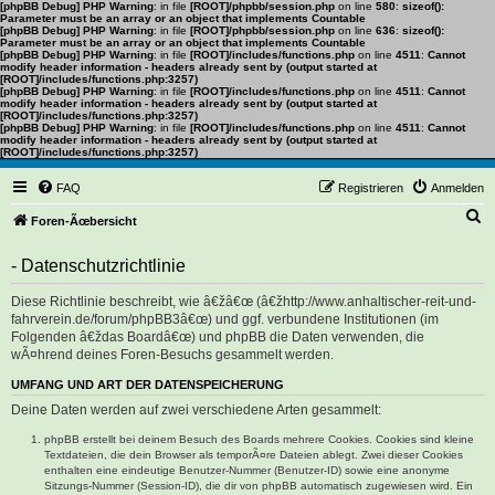
[phpBB Debug] PHP Warning
: in file
[ROOT]/phpbb/session.php
on line
580
:
sizeof():
Parameter must be an array or an object that implements Countable
[phpBB Debug] PHP Warning
: in file
[ROOT]/phpbb/session.php
on line
636
:
sizeof():
Parameter must be an array or an object that implements Countable
[phpBB Debug] PHP Warning
: in file
[ROOT]/includes/functions.php
on line
4511
:
Cannot
modify header information - headers already sent by (output started at
[ROOT]/includes/functions.php:3257)
[phpBB Debug] PHP Warning
: in file
[ROOT]/includes/functions.php
on line
4511
:
Cannot
modify header information - headers already sent by (output started at
[ROOT]/includes/functions.php:3257)
[phpBB Debug] PHP Warning
: in file
[ROOT]/includes/functions.php
on line
4511
:
Cannot
modify header information - headers already sent by (output started at
[ROOT]/includes/functions.php:3257)
FAQ
Registrieren
Anmelden
S
Foren-Ãœbersicht
u
- Datenschutzrichtlinie
c
h
Diese Richtlinie beschreibt, wie â€žâ€œ (â€žhttp://www.anhaltischer-reit-und-
fahrverein.de/forum/phpBB3â€œ) und ggf. verbundene Institutionen (im
e
Folgenden â€ždas Boardâ€œ) und phpBB die Daten verwenden, die
wÃ¤hrend deines Foren-Besuchs gesammelt werden.
UMFANG UND ART DER DATENSPEICHERUNG
Deine Daten werden auf zwei verschiedene Arten gesammelt:
phpBB erstellt bei deinem Besuch des Boards mehrere Cookies. Cookies sind kleine
Textdateien, die dein Browser als temporÃ¤re Dateien ablegt. Zwei dieser Cookies
enthalten eine eindeutige Benutzer-Nummer (Benutzer-ID) sowie eine anonyme
Sitzungs-Nummer (Session-ID), die dir von phpBB automatisch zugewiesen wird. Ein