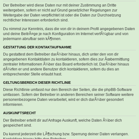
Der Betreiber wird diese Daten nur mit deiner Zustimmung an Dritte
weitergeben, sofern er nicht auf Grund gesetzlicher Regelungen zur
Weitergabe der Daten verpflichtet ist oder die Daten zur Durchsetzung
rechtlicher Interessen erforderlich sind.
Du nimmst zur Kenntnis, dass die von dir in deinem Profil angegebenen Daten
und deine BeitrÃ¤ge je nach Konfiguration im Internet verfÃ¼gbar und von
jedermann abrufbar sein kÃ¶nnen.
GESTATTUNG DER KONTAKTAUFNAHME
Du gestattest dem Betreiber darÃ¼ber hinaus, dich unter den von dir
angegebenen Kontaktdaten zu kontaktieren, sofern dies zur Ãœbermittlung
zentraler Informationen Ã¼ber das Board erforderlich ist. DarÃ¼ber hinaus
dÃ¼rfen er und andere Benutzer dich kontaktieren, sofern du dies an
entsprechender Stelle erlaubt hast.
GELTUNGSBEREICH DIESER RICHTLINIE
Diese Richtlinie umfasst nur den Bereich der Seiten, die die phpBB-Software
umfassen. Sofern der Betreiber in anderen Bereichen seiner Software weitere
personenbezogene Daten verarbeitet, wird er dich darÃ¼ber gesondert
informieren.
AUSKUNFTSRECHT
Der Betreiber erteilt dir auf Anfrage Auskunft, welche Daten Ã¼ber dich
gespeichert sind.
Du kannst jederzeit die LÃ¶schung bzw. Sperrung deiner Daten verlangen.
Kontaktiere hierzu bitte den Betreiber.