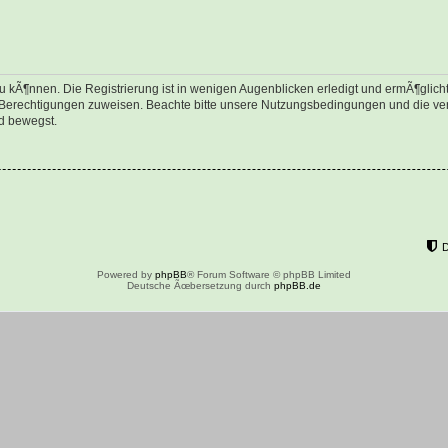
 kÃ¶nnen. Die Registrierung ist in wenigen Augenblicken erledigt und ermÃ¶glicht 
e Berechtigungen zuweisen. Beachte bitte unsere Nutzungsbedingungen und die verw
d bewegst.
Powered by
phpBB
® Forum Software © phpBB Limited
Deutsche Ãœbersetzung durch
phpBB.de