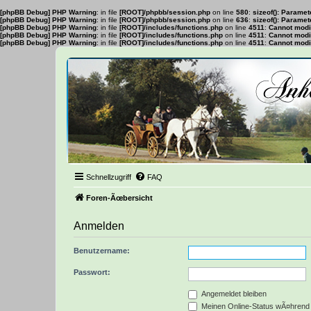
[phpBB Debug] PHP Warning
: in file
[ROOT]/phpbb/session.php
on line
580
:
sizeof(): Parame
[phpBB Debug] PHP Warning
: in file
[ROOT]/phpbb/session.php
on line
636
:
sizeof(): Parame
[phpBB Debug] PHP Warning
: in file
[ROOT]/includes/functions.php
on line
4511
:
Cannot modif
[phpBB Debug] PHP Warning
: in file
[ROOT]/includes/functions.php
on line
4511
:
Cannot modif
[phpBB Debug] PHP Warning
: in file
[ROOT]/includes/functions.php
on line
4511
:
Cannot modif
Schnellzugriff
FAQ
Foren-Ãœbersicht
Anmelden
Benutzername:
Passwort:
Angemeldet bleiben
Meinen Online-Status wÃ¤hrend 