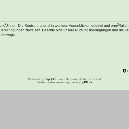
 kÃ¶nnen. Die Registrierung ist in wenigen Augenblicken erledigt und ermÃ¶glicht 
e Berechtigungen zuweisen. Beachte bitte unsere Nutzungsbedingungen und die verw
d bewegst.
Powered by
phpBB
® Forum Software © phpBB Limited
Deutsche Ãœbersetzung durch
phpBB.de