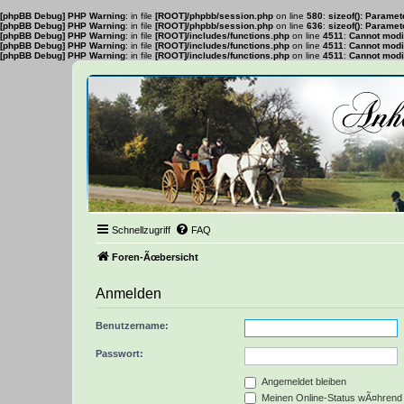
[phpBB Debug] PHP Warning
: in file
[ROOT]/phpbb/session.php
on line
580
:
sizeof(): Parame
[phpBB Debug] PHP Warning
: in file
[ROOT]/phpbb/session.php
on line
636
:
sizeof(): Parame
[phpBB Debug] PHP Warning
: in file
[ROOT]/includes/functions.php
on line
4511
:
Cannot modif
[phpBB Debug] PHP Warning
: in file
[ROOT]/includes/functions.php
on line
4511
:
Cannot modif
[phpBB Debug] PHP Warning
: in file
[ROOT]/includes/functions.php
on line
4511
:
Cannot modif
Schnellzugriff
FAQ
Foren-Ãœbersicht
Anmelden
Benutzername:
Passwort:
Angemeldet bleiben
Meinen Online-Status wÃ¤hrend 