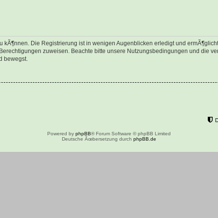
 kÃ¶nnen. Die Registrierung ist in wenigen Augenblicken erledigt und ermÃ¶glicht 
e Berechtigungen zuweisen. Beachte bitte unsere Nutzungsbedingungen und die verw
d bewegst.
Powered by
phpBB
® Forum Software © phpBB Limited
Deutsche Ãœbersetzung durch
phpBB.de