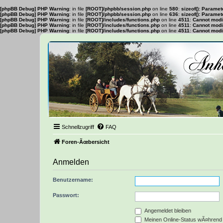
[phpBB Debug] PHP Warning
: in file
[ROOT]/phpbb/session.php
on line
580
:
sizeof(): Parame
[phpBB Debug] PHP Warning
: in file
[ROOT]/phpbb/session.php
on line
636
:
sizeof(): Parame
[phpBB Debug] PHP Warning
: in file
[ROOT]/includes/functions.php
on line
4511
:
Cannot modif
[phpBB Debug] PHP Warning
: in file
[ROOT]/includes/functions.php
on line
4511
:
Cannot modif
[phpBB Debug] PHP Warning
: in file
[ROOT]/includes/functions.php
on line
4511
:
Cannot modif
Schnellzugriff
FAQ
Foren-Ãœbersicht
Anmelden
Benutzername:
Passwort:
Angemeldet bleiben
Meinen Online-Status wÃ¤hrend 