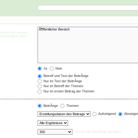
 Unterforen werden
chsuchenâ€œ unten
Ja
Nein
Betreff und Text der BeitrÃ¤ge
Nur im Text der BeitrÃ¤ge
Nur im Betreff der Themen
Nur im ersten Beitrag der Themen
BeitrÃ¤ge
Themen
Aufsteigend
Absteige
Zeichen der BeitrÃ¤ge anzeigen