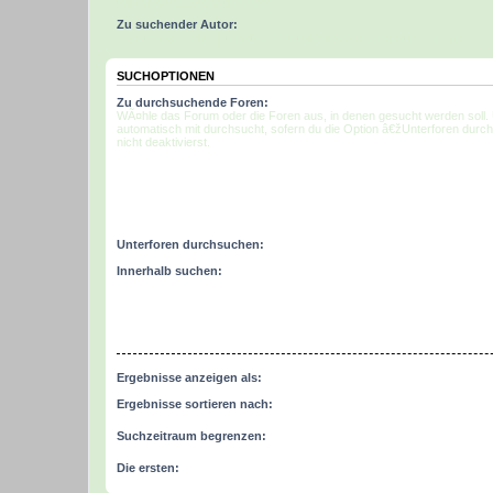
teilweise Ãœbereinstimmungen.
Zu suchender Autor:
Benutze ein * als Platzhalter fÃ¼r teilweise Ãœbereinstimmungen.
SUCHOPTIONEN
Zu durchsuchende Foren:
WÃ¤hle das Forum oder die Foren aus, in denen gesucht werden soll.
automatisch mit durchsucht, sofern du die Option â€žUnterforen dur
nicht deaktivierst.
Unterforen durchsuchen:
Innerhalb suchen:
Ergebnisse anzeigen als:
Ergebnisse sortieren nach:
Suchzeitraum begrenzen:
Die ersten: