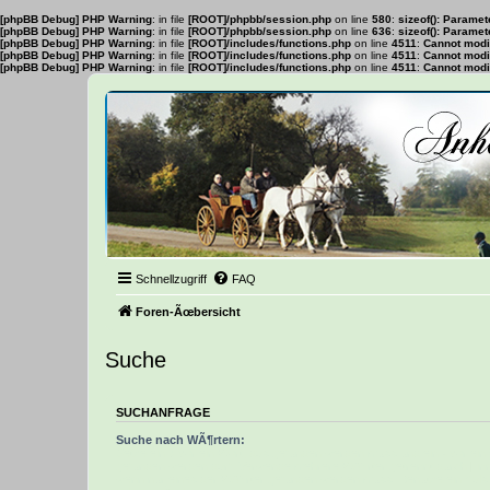
[phpBB Debug] PHP Warning
: in file
[ROOT]/phpbb/session.php
on line
580
:
sizeof(): Parame
[phpBB Debug] PHP Warning
: in file
[ROOT]/phpbb/session.php
on line
636
:
sizeof(): Parame
[phpBB Debug] PHP Warning
: in file
[ROOT]/includes/functions.php
on line
4511
:
Cannot modif
[phpBB Debug] PHP Warning
: in file
[ROOT]/includes/functions.php
on line
4511
:
Cannot modif
[phpBB Debug] PHP Warning
: in file
[ROOT]/includes/functions.php
on line
4511
:
Cannot modif
Schnellzugriff
FAQ
Foren-Ãœbersicht
Suche
SUCHANFRAGE
Suche nach WÃ¶rtern:
Setze ein
+
vor ein Wort, das gefunden werden muss und ein
-
vor ein 
gefunden werden darf. Verwende mehrere WÃ¶rter getrennt durch
|
in
wenn nur eines der WÃ¶rter gefunden werden muss. Benutze ein * als 