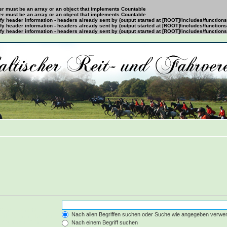
ter must be an array or an object that implements Countable
ter must be an array or an object that implements Countable
y header information - headers already sent by (output started at [ROOT]/includes/function
y header information - headers already sent by (output started at [ROOT]/includes/function
y header information - headers already sent by (output started at [ROOT]/includes/function
Wort, das nicht
Nach allen Begriffen suchen oder Suche wie angegeben verwe
nerhalb einer Klammer,
Platzhalter fÃ¼r
Nach einem Begriff suchen