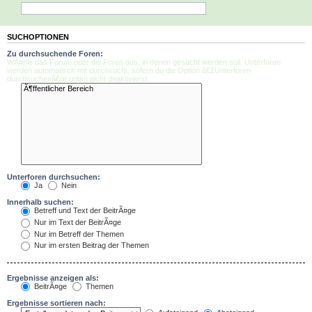
SUCHOPTIONEN
Zu durchsuchende Foren:
WÃ¤hle das Forum oder die Foren aus, in denen gesucht werden soll. Unterforen
werden automatisch mit durchsucht, sofern du die Option â€žUnterforen
durchsuchenâ€œ unten nicht deaktivierst.
Unterforen durchsuchen:
Ja
Nein
Innerhalb suchen:
Betreff und Text der BeitrÃ¤ge
Nur im Text der BeitrÃ¤ge
Nur im Betreff der Themen
Nur im ersten Beitrag der Themen
Ergebnisse anzeigen als:
BeitrÃ¤ge
Themen
Ergebnisse sortieren nach: