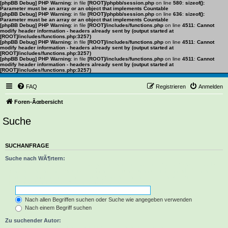
[phpBB Debug] PHP Warning
: in file
[ROOT]/phpbb/session.php
on line
580
:
sizeof():
Parameter must be an array or an object that implements Countable
[phpBB Debug] PHP Warning
: in file
[ROOT]/phpbb/session.php
on line
636
:
sizeof():
Parameter must be an array or an object that implements Countable
[phpBB Debug] PHP Warning
: in file
[ROOT]/includes/functions.php
on line
4511
:
Cannot
modify header information - headers already sent by (output started at
[ROOT]/includes/functions.php:3257)
[phpBB Debug] PHP Warning
: in file
[ROOT]/includes/functions.php
on line
4511
:
Cannot
modify header information - headers already sent by (output started at
[ROOT]/includes/functions.php:3257)
[phpBB Debug] PHP Warning
: in file
[ROOT]/includes/functions.php
on line
4511
:
Cannot
modify header information - headers already sent by (output started at
[ROOT]/includes/functions.php:3257)
FAQ
Registrieren
Anmelden
Foren-Ãœbersicht
Suche
SUCHANFRAGE
Suche nach WÃ¶rtern:
Setze ein
+
vor ein Wort, das gefunden werden muss und ein
-
vor ein Wort, das nicht
gefunden werden darf. Verwende mehrere WÃ¶rter getrennt durch
|
innerhalb einer
Klammer, wenn nur eines der WÃ¶rter gefunden werden muss. Benutze ein * als
Platzhalter fÃ¼r teilweise Ãœbereinstimmungen.
Nach allen Begriffen suchen oder Suche wie angegeben verwenden
Nach einem Begriff suchen
Zu suchender Autor:
Benutze ein * als Platzhalter fÃ¼r teilweise Ãœbereinstimmungen.