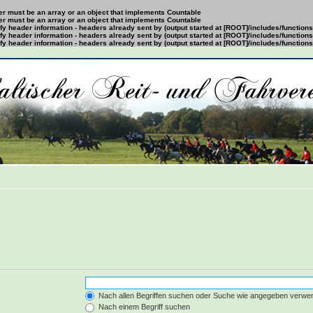
ter must be an array or an object that implements Countable
ter must be an array or an object that implements Countable
y header information - headers already sent by (output started at [ROOT]/includes/function
y header information - headers already sent by (output started at [ROOT]/includes/function
y header information - headers already sent by (output started at [ROOT]/includes/function
Wort, das nicht
Nach allen Begriffen suchen oder Suche wie angegeben verwe
nerhalb einer Klammer,
Platzhalter fÃ¼r
Nach einem Begriff suchen