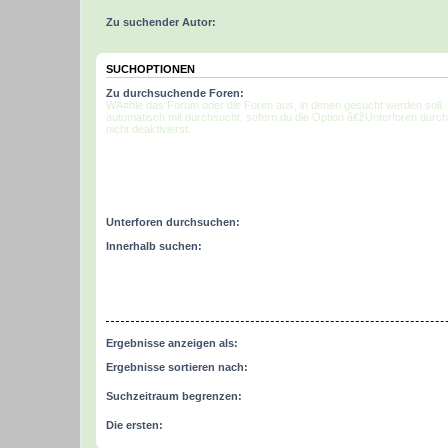
teilweise Ãœbereinstimmungen.
Zu suchender Autor:
Benutze ein * als Platzhalter fÃ¼r teilweise Ãœbereinstimmungen.
SUCHOPTIONEN
Zu durchsuchende Foren:
WÃ¤hle das Forum oder die Foren aus, in denen gesucht werden soll.
automatisch mit durchsucht, sofern du die Option â€žUnterforen dur
nicht deaktivierst.
Unterforen durchsuchen:
Innerhalb suchen:
Ergebnisse anzeigen als:
Ergebnisse sortieren nach:
Suchzeitraum begrenzen:
Die ersten: