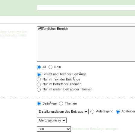
 Unterforen werden
chsuchenâ€œ unten
Ja
Nein
Betreff und Text der BeitrÃ¤ge
Nur im Text der BeitrÃ¤ge
Nur im Betreff der Themen
Nur im ersten Beitrag der Themen
BeitrÃ¤ge
Themen
Aufsteigend
Absteige
Zeichen der BeitrÃ¤ge anzeigen