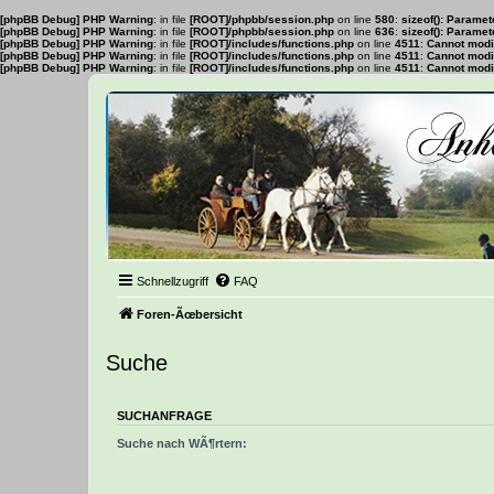
[phpBB Debug] PHP Warning
: in file
[ROOT]/phpbb/session.php
on line
580
:
sizeof(): Parame
[phpBB Debug] PHP Warning
: in file
[ROOT]/phpbb/session.php
on line
636
:
sizeof(): Parame
[phpBB Debug] PHP Warning
: in file
[ROOT]/includes/functions.php
on line
4511
:
Cannot modif
[phpBB Debug] PHP Warning
: in file
[ROOT]/includes/functions.php
on line
4511
:
Cannot modif
[phpBB Debug] PHP Warning
: in file
[ROOT]/includes/functions.php
on line
4511
:
Cannot modif
Schnellzugriff
FAQ
Foren-Ãœbersicht
Suche
SUCHANFRAGE
Suche nach WÃ¶rtern:
Setze ein
+
vor ein Wort, das gefunden werden muss und ein
-
vor ein 
gefunden werden darf. Verwende mehrere WÃ¶rter getrennt durch
|
in
wenn nur eines der WÃ¶rter gefunden werden muss. Benutze ein * als 