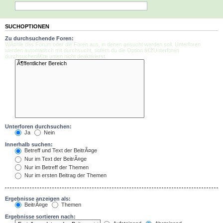
SUCHOPTIONEN
Zu durchsuchende Foren:
WÃ¤hle das Forum oder die Foren aus, in denen gesucht werden soll. Unterforen
werden automatisch mit durchsucht, sofern du die Option â€žUnterforen
durchsuchenâ€œ unten nicht deaktivierst.
Unterforen durchsuchen:
Ja
Nein
Innerhalb suchen:
Betreff und Text der BeitrÃ¤ge
Nur im Text der BeitrÃ¤ge
Nur im Betreff der Themen
Nur im ersten Beitrag der Themen
Ergebnisse anzeigen als:
BeitrÃ¤ge
Themen
Ergebnisse sortieren nach: