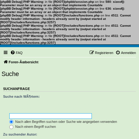
[phpBB Debug] PHP Warning
: in file
[ROOT]/phpbb/session.php
on line
580
:
sizeof():
Parameter must be an array or an object that implements Countable
[phpBB Debug] PHP Warning
: in file
[ROOT]/phpbb/session.php
on line
636
:
sizeof():
Parameter must be an array or an object that implements Countable
[phpBB Debug] PHP Warning
: in file
[ROOT]/includes/functions.php
on line
4511
:
Cannot
modify header information - headers already sent by (output started at
[ROOT]/includes/functions.php:3257)
[phpBB Debug] PHP Warning
: in file
[ROOT]/includes/functions.php
on line
4511
:
Cannot
modify header information - headers already sent by (output started at
[ROOT]/includes/functions.php:3257)
[phpBB Debug] PHP Warning
: in file
[ROOT]/includes/functions.php
on line
4511
:
Cannot
modify header information - headers already sent by (output started at
[ROOT]/includes/functions.php:3257)
FAQ
Registrieren
Anmelden
Foren-Ãœbersicht
Suche
SUCHANFRAGE
Suche nach WÃ¶rtern:
Setze ein
+
vor ein Wort, das gefunden werden muss und ein
-
vor ein Wort, das nicht
gefunden werden darf. Verwende mehrere WÃ¶rter getrennt durch
|
innerhalb einer
Klammer, wenn nur eines der WÃ¶rter gefunden werden muss. Benutze ein * als
Platzhalter fÃ¼r teilweise Ãœbereinstimmungen.
Nach allen Begriffen suchen oder Suche wie angegeben verwenden
Nach einem Begriff suchen
Zu suchender Autor:
Benutze ein * als Platzhalter fÃ¼r teilweise Ãœbereinstimmungen.