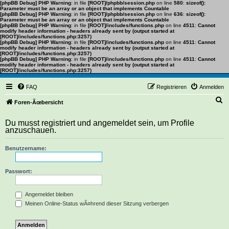
[phpBB Debug] PHP Warning
: in file
[ROOT]/phpbb/session.php
on line
580
:
sizeof():
Parameter must be an array or an object that implements Countable
[phpBB Debug] PHP Warning
: in file
[ROOT]/phpbb/session.php
on line
636
:
sizeof():
Parameter must be an array or an object that implements Countable
[phpBB Debug] PHP Warning
: in file
[ROOT]/includes/functions.php
on line
4511
:
Cannot
modify header information - headers already sent by (output started at
[ROOT]/includes/functions.php:3257)
[phpBB Debug] PHP Warning
: in file
[ROOT]/includes/functions.php
on line
4511
:
Cannot
modify header information - headers already sent by (output started at
[ROOT]/includes/functions.php:3257)
[phpBB Debug] PHP Warning
: in file
[ROOT]/includes/functions.php
on line
4511
:
Cannot
modify header information - headers already sent by (output started at
[ROOT]/includes/functions.php:3257)
FAQ
Registrieren
Anmelden
S
Foren-Ãœbersicht
u
Du musst registriert und angemeldet sein, um Profile
c
anzuschauen.
h
Benutzername:
e
Passwort:
Angemeldet bleiben
Meinen Online-Status wÃ¤hrend dieser Sitzung verbergen