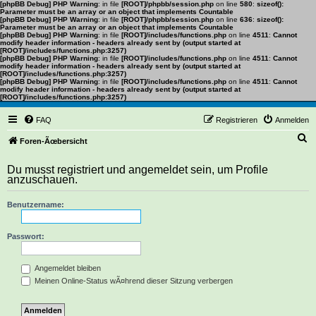
[phpBB Debug] PHP Warning
: in file
[ROOT]/phpbb/session.php
on line
580
:
sizeof():
Parameter must be an array or an object that implements Countable
[phpBB Debug] PHP Warning
: in file
[ROOT]/phpbb/session.php
on line
636
:
sizeof():
Parameter must be an array or an object that implements Countable
[phpBB Debug] PHP Warning
: in file
[ROOT]/includes/functions.php
on line
4511
:
Cannot
modify header information - headers already sent by (output started at
[ROOT]/includes/functions.php:3257)
[phpBB Debug] PHP Warning
: in file
[ROOT]/includes/functions.php
on line
4511
:
Cannot
modify header information - headers already sent by (output started at
[ROOT]/includes/functions.php:3257)
[phpBB Debug] PHP Warning
: in file
[ROOT]/includes/functions.php
on line
4511
:
Cannot
modify header information - headers already sent by (output started at
[ROOT]/includes/functions.php:3257)
FAQ
Registrieren
Anmelden
S
Foren-Ãœbersicht
u
Du musst registriert und angemeldet sein, um Profile
c
anzuschauen.
h
Benutzername:
e
Passwort:
Angemeldet bleiben
Meinen Online-Status wÃ¤hrend dieser Sitzung verbergen