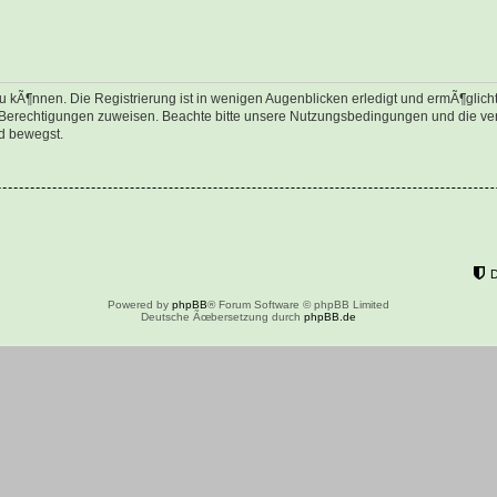
 kÃ¶nnen. Die Registrierung ist in wenigen Augenblicken erledigt und ermÃ¶glicht 
e Berechtigungen zuweisen. Beachte bitte unsere Nutzungsbedingungen und die verw
d bewegst.
Powered by
phpBB
® Forum Software © phpBB Limited
Deutsche Ãœbersetzung durch
phpBB.de