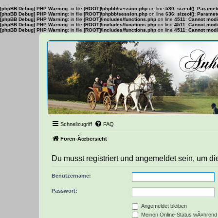
[phpBB Debug] PHP Warning
: in file
[ROOT]/phpbb/session.php
on line
580
:
sizeof(): Parame
[phpBB Debug] PHP Warning
: in file
[ROOT]/phpbb/session.php
on line
636
:
sizeof(): Parame
[phpBB Debug] PHP Warning
: in file
[ROOT]/includes/functions.php
on line
4511
:
Cannot modif
[phpBB Debug] PHP Warning
: in file
[ROOT]/includes/functions.php
on line
4511
:
Cannot modif
[phpBB Debug] PHP Warning
: in file
[ROOT]/includes/functions.php
on line
4511
:
Cannot modif
Schnellzugriff
FAQ
Foren-Ãœbersicht
Du musst registriert und angemeldet sein, um di
Benutzername:
Passwort:
Angemeldet bleiben
Meinen Online-Status wÃ¤hrend 