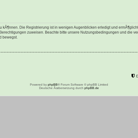
 kÃ¶nnen. Die Registrierung ist in wenigen Augenblicken erledigt und ermÃ¶glicht 
e Berechtigungen zuweisen. Beachte bitte unsere Nutzungsbedingungen und die verw
d bewegst.
Powered by
phpBB
® Forum Software © phpBB Limited
Deutsche Ãœbersetzung durch
phpBB.de