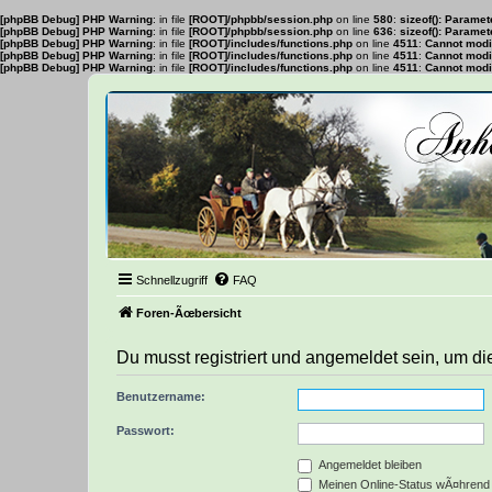
[phpBB Debug] PHP Warning
: in file
[ROOT]/phpbb/session.php
on line
580
:
sizeof(): Parame
[phpBB Debug] PHP Warning
: in file
[ROOT]/phpbb/session.php
on line
636
:
sizeof(): Parame
[phpBB Debug] PHP Warning
: in file
[ROOT]/includes/functions.php
on line
4511
:
Cannot modif
[phpBB Debug] PHP Warning
: in file
[ROOT]/includes/functions.php
on line
4511
:
Cannot modif
[phpBB Debug] PHP Warning
: in file
[ROOT]/includes/functions.php
on line
4511
:
Cannot modif
Schnellzugriff
FAQ
Foren-Ãœbersicht
Du musst registriert und angemeldet sein, um di
Benutzername:
Passwort:
Angemeldet bleiben
Meinen Online-Status wÃ¤hrend 