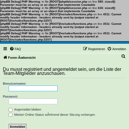
[phpBB Debug] PHP Warning
: in file
[ROOT]/phpbb/session.php
on line
580
:
sizeof():
Parameter must be an array or an object that implements Countable
[phpBB Debug] PHP Warning
: in file
[ROOT]/phpbb/session.php
on line
636
:
sizeof():
Parameter must be an array or an object that implements Countable
[phpBB Debug] PHP Warning
: in file
[ROOT]/includes/functions.php
on line
4511
:
Cannot
modify header information - headers already sent by (output started at
[ROOT]/includes/functions.php:3257)
[phpBB Debug] PHP Warning
: in file
[ROOT]/includes/functions.php
on line
4511
:
Cannot
modify header information - headers already sent by (output started at
[ROOT]/includes/functions.php:3257)
[phpBB Debug] PHP Warning
: in file
[ROOT]/includes/functions.php
on line
4511
:
Cannot
modify header information - headers already sent by (output started at
[ROOT]/includes/functions.php:3257)
FAQ
Registrieren
Anmelden
S
Foren-Ãœbersicht
u
Du musst registriert und angemeldet sein, um die Liste der
c
Team-Mitglieder anzuschauen.
h
Benutzername:
e
Passwort:
Angemeldet bleiben
Meinen Online-Status wÃ¤hrend dieser Sitzung verbergen