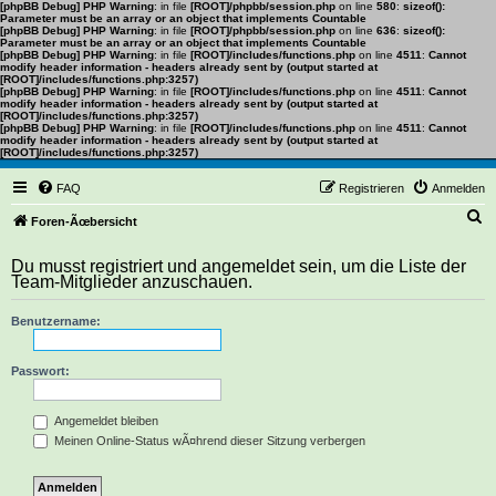
[phpBB Debug] PHP Warning
: in file
[ROOT]/phpbb/session.php
on line
580
:
sizeof():
Parameter must be an array or an object that implements Countable
[phpBB Debug] PHP Warning
: in file
[ROOT]/phpbb/session.php
on line
636
:
sizeof():
Parameter must be an array or an object that implements Countable
[phpBB Debug] PHP Warning
: in file
[ROOT]/includes/functions.php
on line
4511
:
Cannot
modify header information - headers already sent by (output started at
[ROOT]/includes/functions.php:3257)
[phpBB Debug] PHP Warning
: in file
[ROOT]/includes/functions.php
on line
4511
:
Cannot
modify header information - headers already sent by (output started at
[ROOT]/includes/functions.php:3257)
[phpBB Debug] PHP Warning
: in file
[ROOT]/includes/functions.php
on line
4511
:
Cannot
modify header information - headers already sent by (output started at
[ROOT]/includes/functions.php:3257)
FAQ
Registrieren
Anmelden
S
Foren-Ãœbersicht
u
Du musst registriert und angemeldet sein, um die Liste der
c
Team-Mitglieder anzuschauen.
h
Benutzername:
e
Passwort:
Angemeldet bleiben
Meinen Online-Status wÃ¤hrend dieser Sitzung verbergen