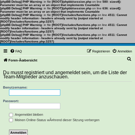
[phpBB Debug] PHP Warning
: in file
[ROOT]/phpbb/session.php
on line
580
:
sizeof():
Parameter must be an array or an object that implements Countable
[phpBB Debug] PHP Warning
: in file
[ROOT]/phpbb/session.php
on line
636
:
sizeof():
Parameter must be an array or an object that implements Countable
[phpBB Debug] PHP Warning
: in file
[ROOT]/includes/functions.php
on line
4511
:
Cannot
modify header information - headers already sent by (output started at
[ROOT]/includes/functions.php:3257)
[phpBB Debug] PHP Warning
: in file
[ROOT]/includes/functions.php
on line
4511
:
Cannot
modify header information - headers already sent by (output started at
[ROOT]/includes/functions.php:3257)
[phpBB Debug] PHP Warning
: in file
[ROOT]/includes/functions.php
on line
4511
:
Cannot
modify header information - headers already sent by (output started at
[ROOT]/includes/functions.php:3257)
FAQ
Registrieren
Anmelden
S
Foren-Ãœbersicht
u
Du musst registriert und angemeldet sein, um die Liste der
c
Team-Mitglieder anzuschauen.
h
Benutzername:
e
Passwort:
Angemeldet bleiben
Meinen Online-Status wÃ¤hrend dieser Sitzung verbergen