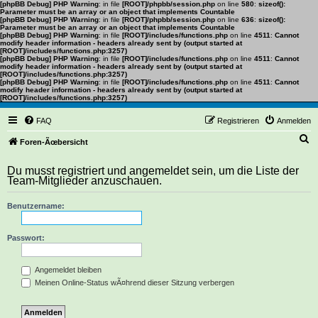
[phpBB Debug] PHP Warning
: in file
[ROOT]/phpbb/session.php
on line
580
:
sizeof():
Parameter must be an array or an object that implements Countable
[phpBB Debug] PHP Warning
: in file
[ROOT]/phpbb/session.php
on line
636
:
sizeof():
Parameter must be an array or an object that implements Countable
[phpBB Debug] PHP Warning
: in file
[ROOT]/includes/functions.php
on line
4511
:
Cannot
modify header information - headers already sent by (output started at
[ROOT]/includes/functions.php:3257)
[phpBB Debug] PHP Warning
: in file
[ROOT]/includes/functions.php
on line
4511
:
Cannot
modify header information - headers already sent by (output started at
[ROOT]/includes/functions.php:3257)
[phpBB Debug] PHP Warning
: in file
[ROOT]/includes/functions.php
on line
4511
:
Cannot
modify header information - headers already sent by (output started at
[ROOT]/includes/functions.php:3257)
FAQ
Registrieren
Anmelden
S
Foren-Ãœbersicht
u
Du musst registriert und angemeldet sein, um die Liste der
c
Team-Mitglieder anzuschauen.
h
Benutzername:
e
Passwort:
Angemeldet bleiben
Meinen Online-Status wÃ¤hrend dieser Sitzung verbergen