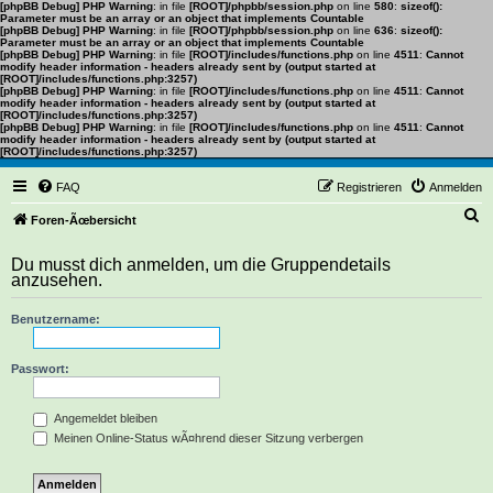
[phpBB Debug] PHP Warning
: in file
[ROOT]/phpbb/session.php
on line
580
:
sizeof():
Parameter must be an array or an object that implements Countable
[phpBB Debug] PHP Warning
: in file
[ROOT]/phpbb/session.php
on line
636
:
sizeof():
Parameter must be an array or an object that implements Countable
[phpBB Debug] PHP Warning
: in file
[ROOT]/includes/functions.php
on line
4511
:
Cannot
modify header information - headers already sent by (output started at
[ROOT]/includes/functions.php:3257)
[phpBB Debug] PHP Warning
: in file
[ROOT]/includes/functions.php
on line
4511
:
Cannot
modify header information - headers already sent by (output started at
[ROOT]/includes/functions.php:3257)
[phpBB Debug] PHP Warning
: in file
[ROOT]/includes/functions.php
on line
4511
:
Cannot
modify header information - headers already sent by (output started at
[ROOT]/includes/functions.php:3257)
FAQ
Registrieren
Anmelden
S
Foren-Ãœbersicht
u
Du musst dich anmelden, um die Gruppendetails
c
anzusehen.
h
Benutzername:
e
Passwort:
Angemeldet bleiben
Meinen Online-Status wÃ¤hrend dieser Sitzung verbergen