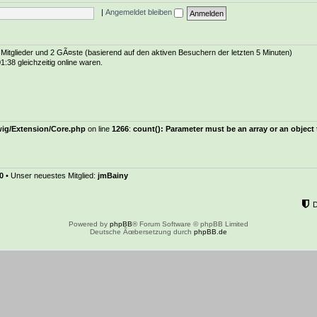
|
Angemeldet bleiben
e Mitglieder und 2 GÃ¤ste (basierend auf den aktiven Besuchern der letzten 5 Minuten)
:38 gleichzeitig online waren.
wig/Extension/Core.php
on line
1266
:
count(): Parameter must be an array or an objec
0
• Unser neuestes Mitglied:
jmBainy
Powered by
phpBB
® Forum Software © phpBB Limited
Deutsche Ãœbersetzung durch
phpBB.de