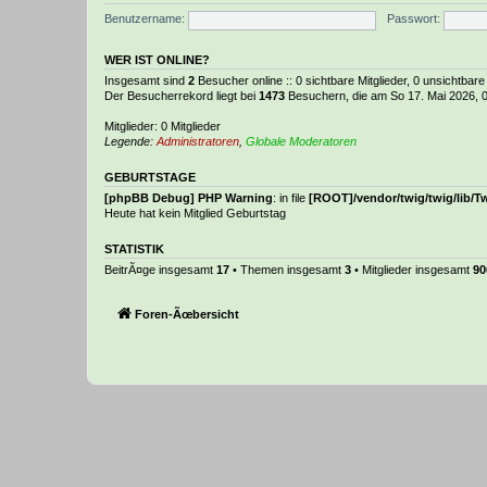
Benutzername:
Passwort:
WER IST ONLINE?
Insgesamt sind
2
Besucher online :: 0 sichtbare Mitglieder, 0 unsichtbar
Der Besucherrekord liegt bei
1473
Besuchern, die am So 17. Mai 2026, 01
Mitglieder: 0 Mitglieder
Legende:
Administratoren
,
Globale Moderatoren
GEBURTSTAGE
[phpBB Debug] PHP Warning
: in file
[ROOT]/vendor/twig/twig/lib/T
Heute hat kein Mitglied Geburtstag
STATISTIK
BeitrÃ¤ge insgesamt
17
• Themen insgesamt
3
• Mitglieder insgesamt
90
Foren-Ãœbersicht