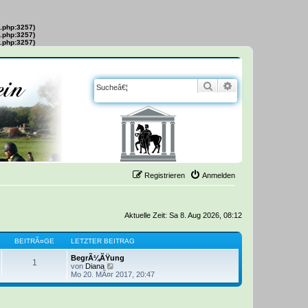
s.php:3257)
s.php:3257)
s.php:3257)
Suche
Erweiterte Suche
Registrieren
Anmelden
Aktuelle Zeit: Sa 8. Aug 2026, 08:12
BEITRÃ¤GE
LETZTER BEITRAG
BegrÃ¼ÃŸung
1
von
Diana
N
Mo 20. MÃ¤r 2017, 20:47
e
u
e
s
t