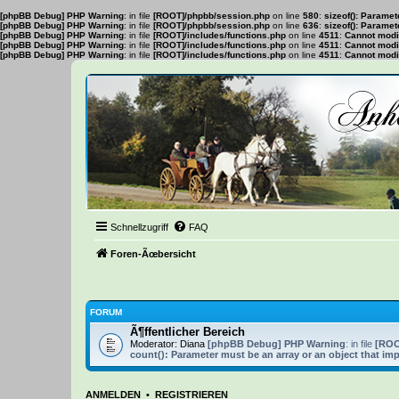
[phpBB Debug] PHP Warning
: in file
[ROOT]/phpbb/session.php
on line
580
:
sizeof(): Parame
[phpBB Debug] PHP Warning
: in file
[ROOT]/phpbb/session.php
on line
636
:
sizeof(): Parame
[phpBB Debug] PHP Warning
: in file
[ROOT]/includes/functions.php
on line
4511
:
Cannot modif
[phpBB Debug] PHP Warning
: in file
[ROOT]/includes/functions.php
on line
4511
:
Cannot modif
[phpBB Debug] PHP Warning
: in file
[ROOT]/includes/functions.php
on line
4511
:
Cannot modif
Schnellzugriff
FAQ
Foren-Ãœbersicht
FORUM
Ã¶ffentlicher Bereich
Moderator:
Diana
[phpBB Debug] PHP Warning
: in file
[ROO
count(): Parameter must be an array or an object that i
ANMELDEN
•
REGISTRIEREN