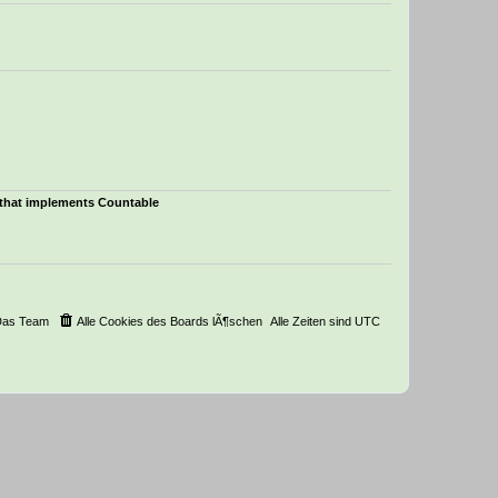
e
r
B
e
i
t
r
a
g
t that implements Countable
Das Team
Alle Cookies des Boards lÃ¶schen
Alle Zeiten sind
UTC