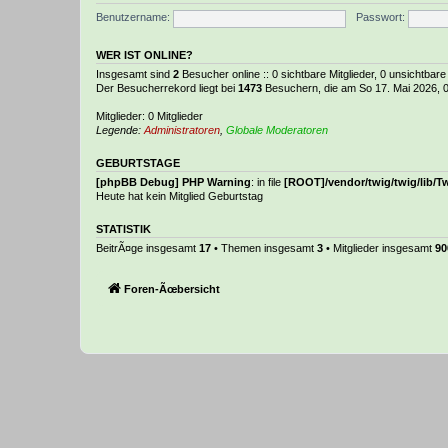
Benutzername:
Passwort:
WER IST ONLINE?
Insgesamt sind
2
Besucher online :: 0 sichtbare Mitglieder, 0 unsichtbar
Der Besucherrekord liegt bei
1473
Besuchern, die am So 17. Mai 2026, 01
Mitglieder: 0 Mitglieder
Legende:
Administratoren
,
Globale Moderatoren
GEBURTSTAGE
[phpBB Debug] PHP Warning
: in file
[ROOT]/vendor/twig/twig/lib/T
Heute hat kein Mitglied Geburtstag
STATISTIK
BeitrÃ¤ge insgesamt
17
• Themen insgesamt
3
• Mitglieder insgesamt
90
Foren-Ãœbersicht