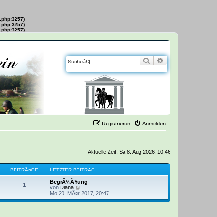
s.php:3257)
s.php:3257)
s.php:3257)
Suche
Erweiterte Suche
Registrieren
Anmelden
Aktuelle Zeit: Sa 8. Aug 2026, 10:46
BEITRÃ¤GE
LETZTER BEITRAG
BegrÃ¼ÃŸung
1
von
Diana
N
Mo 20. MÃ¤r 2017, 20:47
e
u
e
s
t