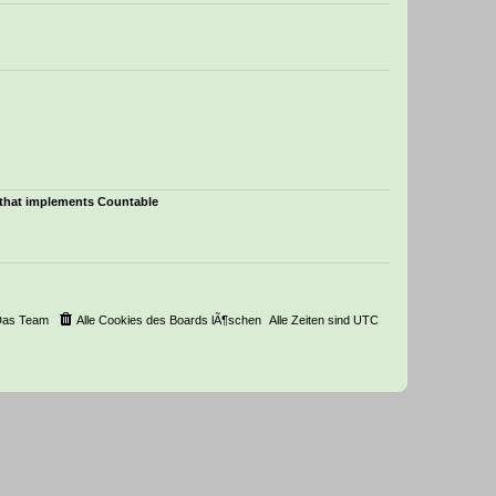
e
r
B
e
i
t
r
a
g
t that implements Countable
Das Team
Alle Cookies des Boards lÃ¶schen
Alle Zeiten sind
UTC