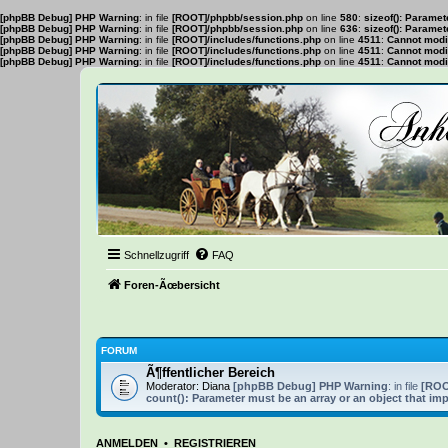
[phpBB Debug] PHP Warning
: in file
[ROOT]/phpbb/session.php
on line
580
:
sizeof(): Parame
[phpBB Debug] PHP Warning
: in file
[ROOT]/phpbb/session.php
on line
636
:
sizeof(): Parame
[phpBB Debug] PHP Warning
: in file
[ROOT]/includes/functions.php
on line
4511
:
Cannot modif
[phpBB Debug] PHP Warning
: in file
[ROOT]/includes/functions.php
on line
4511
:
Cannot modif
[phpBB Debug] PHP Warning
: in file
[ROOT]/includes/functions.php
on line
4511
:
Cannot modif
Schnellzugriff
FAQ
Foren-Ãœbersicht
FORUM
Ã¶ffentlicher Bereich
Moderator:
Diana
[phpBB Debug] PHP Warning
: in file
[ROO
count(): Parameter must be an array or an object that i
ANMELDEN
•
REGISTRIEREN