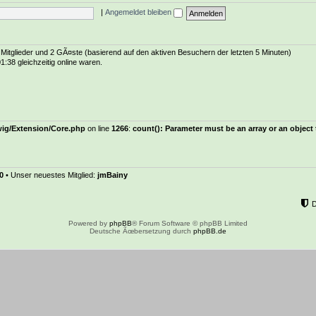
|
Angemeldet bleiben
e Mitglieder und 2 GÃ¤ste (basierend auf den aktiven Besuchern der letzten 5 Minuten)
:38 gleichzeitig online waren.
wig/Extension/Core.php
on line
1266
:
count(): Parameter must be an array or an objec
0
• Unser neuestes Mitglied:
jmBainy
Powered by
phpBB
® Forum Software © phpBB Limited
Deutsche Ãœbersetzung durch
phpBB.de