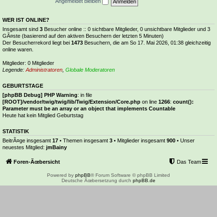
Angemeldet bleiben
WER IST ONLINE?
Insgesamt sind
3
Besucher online :: 0 sichtbare Mitglieder, 0 unsichtbare Mitglieder und 3
GÃ¤ste (basierend auf den aktiven Besuchern der letzten 5 Minuten)
Der Besucherrekord liegt bei
1473
Besuchern, die am So 17. Mai 2026, 01:38 gleichzeitig
online waren.
Mitglieder: 0 Mitglieder
Legende:
Administratoren
,
Globale Moderatoren
GEBURTSTAGE
[phpBB Debug] PHP Warning
: in file
[ROOT]/vendor/twig/twig/lib/Twig/Extension/Core.php
on line
1266
:
count():
Parameter must be an array or an object that implements Countable
Heute hat kein Mitglied Geburtstag
STATISTIK
BeitrÃ¤ge insgesamt
17
• Themen insgesamt
3
• Mitglieder insgesamt
900
• Unser
neuestes Mitglied:
jmBainy
Foren-Ãœbersicht
Das Team
Powered by
phpBB
® Forum Software © phpBB Limited
Deutsche Ãœbersetzung durch
phpBB.de