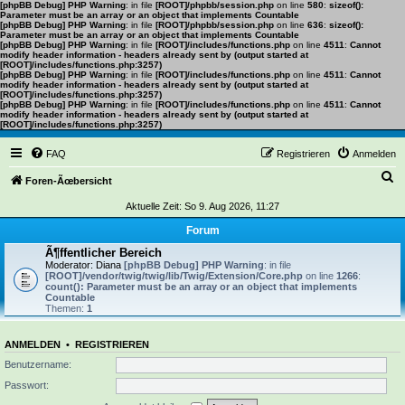
[phpBB Debug] PHP Warning
: in file
[ROOT]/phpbb/session.php
on line
580
:
sizeof():
Parameter must be an array or an object that implements Countable
[phpBB Debug] PHP Warning
: in file
[ROOT]/phpbb/session.php
on line
636
:
sizeof():
Parameter must be an array or an object that implements Countable
[phpBB Debug] PHP Warning
: in file
[ROOT]/includes/functions.php
on line
4511
:
Cannot
modify header information - headers already sent by (output started at
[ROOT]/includes/functions.php:3257)
[phpBB Debug] PHP Warning
: in file
[ROOT]/includes/functions.php
on line
4511
:
Cannot
modify header information - headers already sent by (output started at
[ROOT]/includes/functions.php:3257)
[phpBB Debug] PHP Warning
: in file
[ROOT]/includes/functions.php
on line
4511
:
Cannot
modify header information - headers already sent by (output started at
[ROOT]/includes/functions.php:3257)
FAQ
Registrieren
Anmelden
S
Foren-Ãœbersicht
u
Aktuelle Zeit: So 9. Aug 2026, 11:27
c
Forum
h
Ã¶ffentlicher Bereich
Moderator:
Diana
[phpBB Debug] PHP Warning
: in file
e
[ROOT]/vendor/twig/twig/lib/Twig/Extension/Core.php
on line
1266
:
count(): Parameter must be an array or an object that implements
Countable
Themen:
1
ANMELDEN
•
REGISTRIEREN
Benutzername:
Passwort: