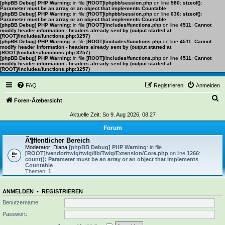
[phpBB Debug] PHP Warning
: in file
[ROOT]/phpbb/session.php
on line
580
:
sizeof():
Parameter must be an array or an object that implements Countable
[phpBB Debug] PHP Warning
: in file
[ROOT]/phpbb/session.php
on line
636
:
sizeof():
Parameter must be an array or an object that implements Countable
[phpBB Debug] PHP Warning
: in file
[ROOT]/includes/functions.php
on line
4511
:
Cannot
modify header information - headers already sent by (output started at
[ROOT]/includes/functions.php:3257)
[phpBB Debug] PHP Warning
: in file
[ROOT]/includes/functions.php
on line
4511
:
Cannot
modify header information - headers already sent by (output started at
[ROOT]/includes/functions.php:3257)
[phpBB Debug] PHP Warning
: in file
[ROOT]/includes/functions.php
on line
4511
:
Cannot
modify header information - headers already sent by (output started at
[ROOT]/includes/functions.php:3257)
FAQ
Registrieren
Anmelden
S
Foren-Ãœbersicht
u
Aktuelle Zeit: So 9. Aug 2026, 08:27
c
Forum
h
Ã¶ffentlicher Bereich
Moderator:
Diana
[phpBB Debug] PHP Warning
: in file
e
[ROOT]/vendor/twig/twig/lib/Twig/Extension/Core.php
on line
1266
:
count(): Parameter must be an array or an object that implements
Countable
Themen:
1
ANMELDEN
•
REGISTRIEREN
Benutzername:
Passwort: