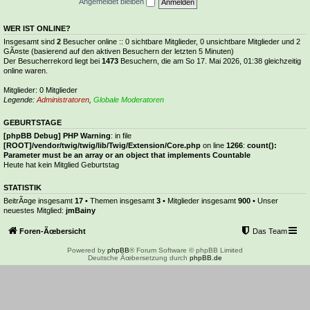
Angemeldet bleiben
WER IST ONLINE?
Insgesamt sind
2
Besucher online :: 0 sichtbare Mitglieder, 0 unsichtbare Mitglieder und 2
GÃ¤ste (basierend auf den aktiven Besuchern der letzten 5 Minuten)
Der Besucherrekord liegt bei
1473
Besuchern, die am So 17. Mai 2026, 01:38 gleichzeitig
online waren.
Mitglieder: 0 Mitglieder
Legende:
Administratoren
,
Globale Moderatoren
GEBURTSTAGE
[phpBB Debug] PHP Warning
: in file
[ROOT]/vendor/twig/twig/lib/Twig/Extension/Core.php
on line
1266
:
count():
Parameter must be an array or an object that implements Countable
Heute hat kein Mitglied Geburtstag
STATISTIK
BeitrÃ¤ge insgesamt
17
• Themen insgesamt
3
• Mitglieder insgesamt
900
• Unser
neuestes Mitglied:
jmBainy
Foren-Ãœbersicht
Das Team
Powered by
phpBB
® Forum Software © phpBB Limited
Deutsche Ãœbersetzung durch
phpBB.de