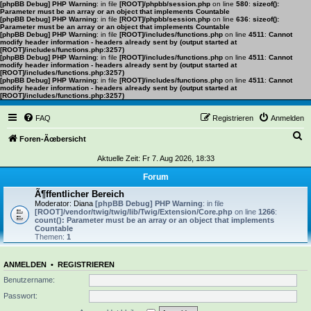
[phpBB Debug] PHP Warning
: in file
[ROOT]/phpbb/session.php
on line
580
:
sizeof():
Parameter must be an array or an object that implements Countable
[phpBB Debug] PHP Warning
: in file
[ROOT]/phpbb/session.php
on line
636
:
sizeof():
Parameter must be an array or an object that implements Countable
[phpBB Debug] PHP Warning
: in file
[ROOT]/includes/functions.php
on line
4511
:
Cannot
modify header information - headers already sent by (output started at
[ROOT]/includes/functions.php:3257)
[phpBB Debug] PHP Warning
: in file
[ROOT]/includes/functions.php
on line
4511
:
Cannot
modify header information - headers already sent by (output started at
[ROOT]/includes/functions.php:3257)
[phpBB Debug] PHP Warning
: in file
[ROOT]/includes/functions.php
on line
4511
:
Cannot
modify header information - headers already sent by (output started at
[ROOT]/includes/functions.php:3257)
FAQ
Registrieren
Anmelden
S
Foren-Ãœbersicht
u
Aktuelle Zeit: Fr 7. Aug 2026, 18:33
c
Forum
h
Ã¶ffentlicher Bereich
Moderator:
Diana
[phpBB Debug] PHP Warning
: in file
e
[ROOT]/vendor/twig/twig/lib/Twig/Extension/Core.php
on line
1266
:
count(): Parameter must be an array or an object that implements
Countable
Themen:
1
ANMELDEN
•
REGISTRIEREN
Benutzername:
Passwort: