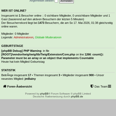
Angemeldet bleiben
WER IST ONLINE?
Insgesamt ist
1
Besucher online :: 0 sichtbare Mitglieder, 0 unsichtbare Mitglieder und 1
Gast (basierend auf den aktiven Besuchern der letzten 5 Minuten)
Der Besucherrekord liegt bei
1473
Besuchern, die am So 17. Mai 2026, 01:38 gleichzeitig
online waren.
Mitglieder: 0 Mitglieder
Legende:
Administratoren
,
Globale Moderatoren
GEBURTSTAGE
[phpBB Debug] PHP Warning
: in file
[ROOT]/vendor/twig/twig/lib/Twig/Extension/Core.php
on line
1266
:
count():
Parameter must be an array or an object that implements Countable
Heute hat kein Mitglied Geburtstag
STATISTIK
BeitrÃ¤ge insgesamt
17
• Themen insgesamt
3
• Mitglieder insgesamt
900
• Unser
neuestes Mitglied:
jmBainy
Foren-Ãœbersicht
Das Team
Powered by
phpBB
® Forum Software © phpBB Limited
Deutsche Ãœbersetzung durch
phpBB.de