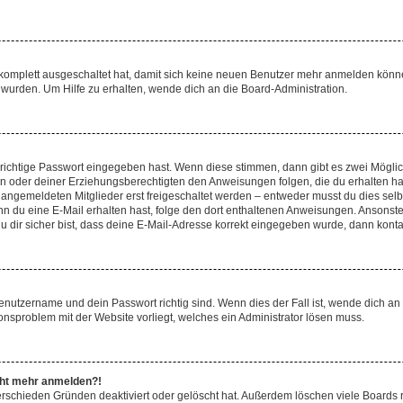
g komplett ausgeschaltet hat, damit sich keine neuen Benutzer mehr anmelden könn
 wurden. Um Hilfe zu erhalten, wende dich an die Board-Administration.
 richtige Passwort eingegeben hast. Wenn diese stimmen, dann gibt es zwei Mögl
tern oder deiner Erziehungsberechtigten den Anweisungen folgen, die du erhalten ha
u angemeldeten Mitglieder erst freigeschaltet werden – entweder musst du dies selbs
. Wenn du eine E-Mail erhalten hast, folge den dort enthaltenen Anweisungen. Ansons
 dir sicher bist, dass deine E-Mail-Adresse korrekt eingegeben wurde, dann kontak
Benutzername und dein Passwort richtig sind. Wenn dies der Fall ist, wende dich a
ionsproblem mit der Website vorliegt, welches ein Administrator lösen muss.
icht mehr anmelden?!
erschieden Gründen deaktiviert oder gelöscht hat. Außerdem löschen viele Boards r