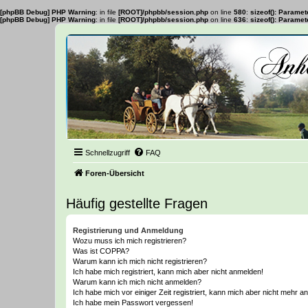
[phpBB Debug] PHP Warning
: in file
[ROOT]/phpbb/session.php
on line
580
:
sizeof(): Parame
[phpBB Debug] PHP Warning
: in file
[ROOT]/phpbb/session.php
on line
636
:
sizeof(): Parame
Schnellzugriff
FAQ
Foren-Übersicht
Häufig gestellte Fragen
Registrierung und Anmeldung
Wozu muss ich mich registrieren?
Was ist COPPA?
Warum kann ich mich nicht registrieren?
Ich habe mich registriert, kann mich aber nicht anmelden!
Warum kann ich mich nicht anmelden?
Ich habe mich vor einiger Zeit registriert, kann mich aber nicht mehr 
Ich habe mein Passwort vergessen!