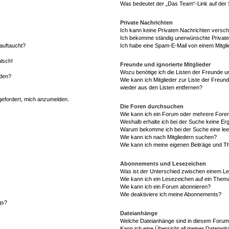
Was bedeutet der „Das Team“-Link auf der S
Private Nachrichten
Ich kann keine Privaten Nachrichten versch
Ich bekomme ständig unerwünschte Private
auftaucht?
Ich habe eine Spam-E-Mail von einem Mitgli
alsch!
Freunde und ignorierte Mitglieder
Wozu benötige ich die Listen der Freunde un
rden?
Wie kann ich Mitglieder zur Liste der Freund
wieder aus den Listen entfernen?
fgefordert, mich anzumelden.
Die Foren durchsuchen
Wie kann ich ein Forum oder mehrere For
Weshalb erhalte ich bei der Suche keine Er
Warum bekomme ich bei der Suche eine lee
Wie kann ich nach Mitgliedern suchen?
Wie kann ich meine eigenen Beiträge und T
Abonnements und Lesezeichen
Was ist der Unterschied zwischen einem L
Wie kann ich ein Lesezeichen auf ein Them
Wie kann ich ein Forum abonnieren?
Wie deaktiviere ich meine Abonnements?
gs?
Dateianhänge
Welche Dateianhänge sind in diesem Forum
Kann ich eine Übersicht all meiner Dateian