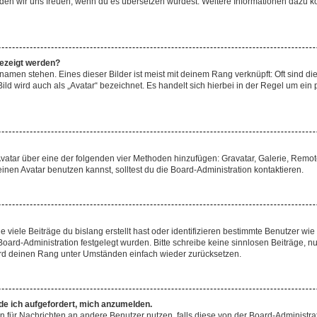
, würden wir uns freuen, wenn du es übersetzen würdest. Weitere Informationen dazu
gezeigt werden?
amen stehen. Eines dieser Bilder ist meist mit deinem Rang verknüpft: Oft sind di
ld wird auch als „Avatar“ bezeichnet. Es handelt sich hierbei in der Regel um ein
 Avatar über eine der folgenden vier Methoden hinzufügen: Gravatar, Galerie, Rem
en Avatar benutzen kannst, solltest du die Board-Administration kontaktieren.
viele Beiträge du bislang erstellt hast oder identifizieren bestimmte Benutzer w
 Board-Administration festgelegt wurden. Bitte schreibe keine sinnlosen Beiträge
wird deinen Rang unter Umständen einfach wieder zurücksetzen.
rde ich aufgefordert, mich anzumelden.
ion für Nachrichten an andere Benutzer nutzen, falls diese von der Board-Administ