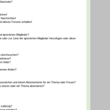
tartseite?
icken!
 Nachrichten!
ed dieses Forums erhalten!
d ignorierten Mitglieder?
e oder zur Liste der ignorierten Mitglieder hinzufügen oder diese
en durchsuchen?
gebnisse?
re Seite?
hemen finden?
esezeichen und einem Abonnements für ein Thema oder Forum?
a setzen oder ein Thema abonnieren?
 zulässig?
hänge erhalten?