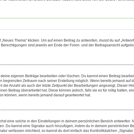
„Neues Thema“ klicken. Um auf einen Beitrag zu antworten, musst du auf „Antworte
e Berechtigungen sind jeweils am Ende der Foren- und der Beitragsansicht aufgeliste
r deine eigenen Beiträge bearbeiten oder löschen. Du kannst einen Beitrag bearbe
inen begrenzten Zeitraum nach seiner Erstellung möglich. Wenn bereits jemand auf de
 die Anzahl als auch der letzte Zeitpunkt der Bearbeitungen angezeigt. Dieser Hi
en Beitrag überarbeitet hat. Diese können jedoch, falls sie es für nötig halten, ei
hen können, wenn bereits jemand darauf geantwortet hat.
st eine solche in den Einstellungen in deinem persönlichen Bereich entwerfen. Na
eren. Du kannst eine Signatur auch hinzufügen, indem du in deinem persönlichen 
atur verfassen möchtest, so kannst du dort einfach das Kontrollkästchen „Signatu