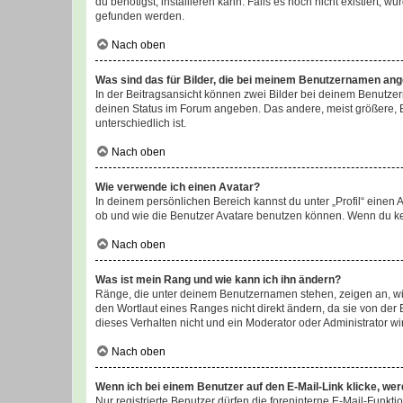
du benötigst, installieren kann. Falls es noch nicht existiert
gefunden werden.
Nach oben
Was sind das für Bilder, die bei meinem Benutzernamen an
In der Beitragsansicht können zwei Bilder bei deinem Benutzern
deinen Status im Forum angeben. Das andere, meist größere, Bi
unterschiedlich ist.
Nach oben
Wie verwende ich einen Avatar?
In deinem persönlichen Bereich kannst du unter „Profil“ einen
ob und wie die Benutzer Avatare benutzen können. Wenn du kein
Nach oben
Was ist mein Rang und wie kann ich ihn ändern?
Ränge, die unter deinem Benutzernamen stehen, zeigen an, wie 
den Wortlaut eines Ranges nicht direkt ändern, da sie von der
dieses Verhalten nicht und ein Moderator oder Administrator 
Nach oben
Wenn ich bei einem Benutzer auf den E-Mail-Link klicke, we
Nur registrierte Benutzer dürfen die foreninterne E-Mail-Funkt