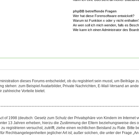
phpBB betreffende Fragen
Wer hat diese Forensoftware entwickelt?
Warum ist Funktion x oder y nicht enthalten
An wen soll ich mich wenden, falls es Besc
Wie kann ich einen Administrator des Board
istration dieses Forums entscheidet, ob du registriert sein musst, um Beiträge zu s
ung stehen: zum Beispiel Avatarbilder, Private Nachrichten, E-Mail-Versand an ander
 zahlreiche Vorteile bietet.
t of 1998 (deutsch: Gesetz zum Schutz der Privatsphäre von Kindern im Internet vo
unter 13 Jahren erheben, hierzu die Zustimmung der Eltern beziehungsweise des o
h zu registrieren versuchst, zutrifft, ziehe einen rechtlichen Beistand zu Rate. Bit
für Rechtsangelegenheiten jeglicher Art ist; außer solchen, die unter der Frage „
.