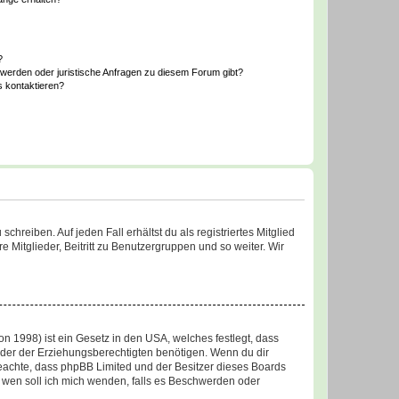
?
hwerden oder juristische Anfragen zu diesem Forum gibt?
s kontaktieren?
chreiben. Auf jeden Fall erhältst du als registriertes Mitglied
e Mitglieder, Beitritt zu Benutzergruppen und so weiter. Wir
n 1998) ist ein Gesetz in den USA, welches festlegt, dass
der der Erziehungsberechtigten benötigen. Wenn du dir
te beachte, dass phpBB Limited und der Besitzer dieses Boards
An wen soll ich mich wenden, falls es Beschwerden oder