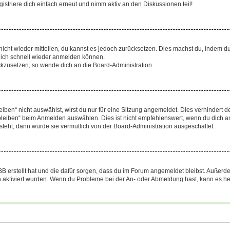
triere dich einfach erneut und nimm aktiv an den Diskussionen teil!
 nicht wieder mitteilen, du kannst es jedoch zurücksetzen. Dies machst du, indem 
 dich schnell wieder anmelden können.
ückzusetzen, so wende dich an die Board-Administration.
en“ nicht auswählst, wirst du nur für eine Sitzung angemeldet. Dies verhindert 
leiben“ beim Anmelden auswählen. Dies ist nicht empfehlenswert, wenn du dich an
 steht, dann wurde sie vermutlich von der Board-Administration ausgeschaltet.
BB erstellt hat und die dafür sorgen, dass du im Forum angemeldet bleibst. Außer
n aktiviert wurden. Wenn du Probleme bei der An- oder Abmeldung hast, kann es he