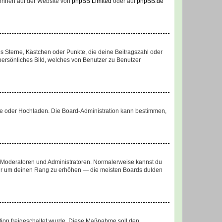
 können auf der Website von
phpBB Limited
oder auf
phpBB.de
es Sterne, Kästchen oder Punkte, die deine Beitragszahl oder
 persönliches Bild, welches von Benutzer zu Benutzer
ote oder Hochladen. Die Board-Administration kann bestimmen,
ie Moderatoren und Administratoren. Normalerweise kannst du
, nur um deinen Rang zu erhöhen — die meisten Boards dulden
ration freigeschaltet wurde. Diese Maßnahme soll den