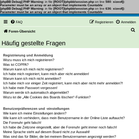
[phpBB Debug] PHP Warning
: in file
[ROOT]/phpbb/session.php
on line
580
:
sizeof():
Parameter must be an array or an object that implements Countable
[phpBB Debug] PHP Warning
: in file
[ROOT]/phpbb/session.php
on line
636
:
sizeof():
Parameter must be an array or an object that implements Countable
FAQ
Registrieren
Anmelden
S
Foren-Übersicht
u
Häufig gestellte Fragen
c
h
Registrierung und Anmeldung
Wozu muss ich mich registrieren?
e
Was ist COPPA?
Warum kann ich mich nicht registrieren?
Ich habe mich registriert, kann mich aber nicht anmelden!
Warum kann ich mich nicht anmelden?
Ich habe mich vor einiger Zeit registriert, kann mich aber nicht mehr anmelden?!
Ich habe mein Passwort vergessen!
Warum werde ich automatisch abgemeldet?
Wozu ist die „Alle Cookies des Boards löschen“-Funktion?
Benutzerpräferenzen und -einstellungen
Wie kann ich meine Einstellungen ändern?
Wie kann ich verhindern, dass mein Benutzername in der Online-Liste auftaucht?
Die Forenuhr geht falsch!
Ich habe die Zeitzone eingestellt, aber die Forenuhr geht immer noch falsch!
Meine Sprache steht auf diesem Board nicht zur Auswahl!
Was sind das für Bilder, die bei meinem Benutzernamen angezeigt werden?