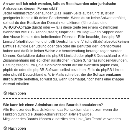
An wen soll ich mich wenden, falls es Beschwerden oder juristische
Anfragen zu diesem Forum gibt?
Jeder Administrator, der auf der „Das Team“-Seite aufgeführt ist, ist ein
geeigneter Kontakt für deine Beschwerde. Wenn du so keine Antwort erhältst,
solltest du den Besitzer der Domain kontaktieren (führe dazu eine
„WHOIS“-Abfrage
durch) oder — falls diese Seite bei einem kostenlosen
Webhoster wie z. B. Yahoo!, free.fr, funpic.de usw. liegt — den Support oder
den Abuse-Kontakt des betreffenden Dienstes. Bitte beachte, dass phpBB
Limited (phpBB.com) und phpBB Deutschland e. V. (phpBB.de)
absolut keinen
Einfluss
auf die Benutzung oder den oder die Benutzer der Forensoftware
haben und dafür in keiner Weise zur Verantwortung herangezogen werden
können. Kontaktiere daher nie phpBB Limited oder phpBB Deutschland e. V. in
Zusammenhang mit jeglichen juristischen Fragen (Unterlassungserklärungen,
Haftungsfragen usw.), die
sich nicht direkt
auf die Websiten phpbb.com,
phpbb.de oder die phpBB-Software selbst beziehen. Falls du phpBB Limited
oder phpBB Deutschland e. V. E-Mails schreibst, die die
Softwarenutzung
durch Dritte
betreffen, so wirst du, wenn überhaupt, höchstens eine knappe
Antwort erhalten.
Nach oben
Wie kann ich einen Administrator des Boards kontaktieren?
Alle Benutzer des Boards können das Kontaktformular nutzen, wenn die
Funktion durch die Board-Administration aktiviert wurde.
Mitglieder des Boards können zusätzlich den Link „Das Team“ verwenden.
Nach oben