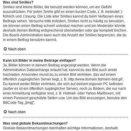
Was sind Smilies?
Smilies sind kleine Bilder, die benutzt werden können, um ein Gefühl
auszudrücken. Für jeden Smilie gibt es einen kurzen Code, z. B. bedeutet :)
fröhlich und :( traurig. Die Liste aller Smilies kannst du beim Verfassen eines
Beitrags sehen. Versuche bitte trotzdem, Smilies nicht zu häufig zu benutzen,
sie können einen Beitrag schnell unlesbar machen und ein Moderator könnte
deshalb deinen Beitrag entsprechend überarbeiten oder gar komplett löschen.
Die Board-Administration kann auch die Anzahl der Smilies begrenzen, die du
in einem Beitrag benutzen kannst.
Nach oben
Kann ich Bilder in meine Beiträge einfügen?
Ja, Bilder können in deinem Beitrag angezeigt werden. Wenn die
Administration Dateianhänge erlaubt hat, kannst du das Bild auch direkt
hochladen. Ansonsten musst du zu einem Bild verlinken, das auf einem
öffentlich zugänglichen Server liegt, z. B. http://www.domain.tld/mein-bild.gif.
Du kannst weder Bilder verlinken, die sich auf deinem eigenen PC befinden
(außer es ist ein öffentlich zugänglicher Server), noch zu Bildern, die nur nach
einer Anmeldung verfügbar sind, z. B. Hotmail- oder Yahoo-Mailboxen, mit
einem Passwort geschützte Seiten usw. Um das Bild anzuzeigen, benutze den
BBCode-Tag „[img]“.
Nach oben
Was sind globale Bekanntmachungen?
Globale Bekanntmachungen beinhalten wichtige Informationen, deshalb