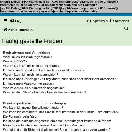
[phpBB Debug] PHP Warning
: in file
[ROOT]/phpbb/session.php
on line
580
:
sizeof():
Parameter must be an array or an object that implements Countable
[phpBB Debug] PHP Warning
: in file
[ROOT]/phpbb/session.php
on line
636
:
sizeof():
Parameter must be an array or an object that implements Countable
FAQ
Registrieren
Anmelden
S
Foren-Übersicht
u
Häufig gestellte Fragen
c
h
Registrierung und Anmeldung
Wozu muss ich mich registrieren?
e
Was ist COPPA?
Warum kann ich mich nicht registrieren?
Ich habe mich registriert, kann mich aber nicht anmelden!
Warum kann ich mich nicht anmelden?
Ich habe mich vor einiger Zeit registriert, kann mich aber nicht mehr anmelden?!
Ich habe mein Passwort vergessen!
Warum werde ich automatisch abgemeldet?
Wozu ist die „Alle Cookies des Boards löschen“-Funktion?
Benutzerpräferenzen und -einstellungen
Wie kann ich meine Einstellungen ändern?
Wie kann ich verhindern, dass mein Benutzername in der Online-Liste auftaucht?
Die Forenuhr geht falsch!
Ich habe die Zeitzone eingestellt, aber die Forenuhr geht immer noch falsch!
Meine Sprache steht auf diesem Board nicht zur Auswahl!
Was sind das für Bilder, die bei meinem Benutzernamen angezeigt werden?