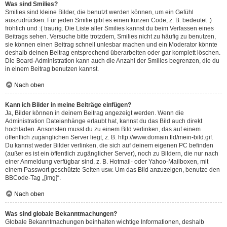
Was sind Smilies?
Smilies sind kleine Bilder, die benutzt werden können, um ein Gefühl
auszudrücken. Für jeden Smilie gibt es einen kurzen Code, z. B. bedeutet :)
fröhlich und :( traurig. Die Liste aller Smilies kannst du beim Verfassen eines
Beitrags sehen. Versuche bitte trotzdem, Smilies nicht zu häufig zu benutzen,
sie können einen Beitrag schnell unlesbar machen und ein Moderator könnte
deshalb deinen Beitrag entsprechend überarbeiten oder gar komplett löschen.
Die Board-Administration kann auch die Anzahl der Smilies begrenzen, die du
in einem Beitrag benutzen kannst.
Nach oben
Kann ich Bilder in meine Beiträge einfügen?
Ja, Bilder können in deinem Beitrag angezeigt werden. Wenn die
Administration Dateianhänge erlaubt hat, kannst du das Bild auch direkt
hochladen. Ansonsten musst du zu einem Bild verlinken, das auf einem
öffentlich zugänglichen Server liegt, z. B. http://www.domain.tld/mein-bild.gif.
Du kannst weder Bilder verlinken, die sich auf deinem eigenen PC befinden
(außer es ist ein öffentlich zugänglicher Server), noch zu Bildern, die nur nach
einer Anmeldung verfügbar sind, z. B. Hotmail- oder Yahoo-Mailboxen, mit
einem Passwort geschützte Seiten usw. Um das Bild anzuzeigen, benutze den
BBCode-Tag „[img]“.
Nach oben
Was sind globale Bekanntmachungen?
Globale Bekanntmachungen beinhalten wichtige Informationen, deshalb