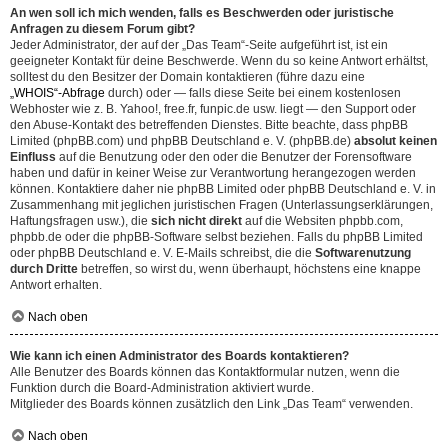
An wen soll ich mich wenden, falls es Beschwerden oder juristische
Anfragen zu diesem Forum gibt?
Jeder Administrator, der auf der „Das Team“-Seite aufgeführt ist, ist ein
geeigneter Kontakt für deine Beschwerde. Wenn du so keine Antwort erhältst,
solltest du den Besitzer der Domain kontaktieren (führe dazu eine
„WHOIS“-Abfrage
durch) oder — falls diese Seite bei einem kostenlosen
Webhoster wie z. B. Yahoo!, free.fr, funpic.de usw. liegt — den Support oder
den Abuse-Kontakt des betreffenden Dienstes. Bitte beachte, dass phpBB
Limited (phpBB.com) und phpBB Deutschland e. V. (phpBB.de)
absolut keinen
Einfluss
auf die Benutzung oder den oder die Benutzer der Forensoftware
haben und dafür in keiner Weise zur Verantwortung herangezogen werden
können. Kontaktiere daher nie phpBB Limited oder phpBB Deutschland e. V. in
Zusammenhang mit jeglichen juristischen Fragen (Unterlassungserklärungen,
Haftungsfragen usw.), die
sich nicht direkt
auf die Websiten phpbb.com,
phpbb.de oder die phpBB-Software selbst beziehen. Falls du phpBB Limited
oder phpBB Deutschland e. V. E-Mails schreibst, die die
Softwarenutzung
durch Dritte
betreffen, so wirst du, wenn überhaupt, höchstens eine knappe
Antwort erhalten.
Nach oben
Wie kann ich einen Administrator des Boards kontaktieren?
Alle Benutzer des Boards können das Kontaktformular nutzen, wenn die
Funktion durch die Board-Administration aktiviert wurde.
Mitglieder des Boards können zusätzlich den Link „Das Team“ verwenden.
Nach oben