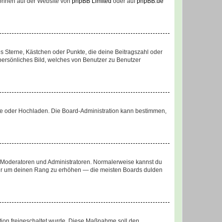
 können auf der Website von
phpBB Limited
oder auf
phpBB.de
es Sterne, Kästchen oder Punkte, die deine Beitragszahl oder
 persönliches Bild, welches von Benutzer zu Benutzer
ote oder Hochladen. Die Board-Administration kann bestimmen,
ie Moderatoren und Administratoren. Normalerweise kannst du
, nur um deinen Rang zu erhöhen — die meisten Boards dulden
ration freigeschaltet wurde. Diese Maßnahme soll den