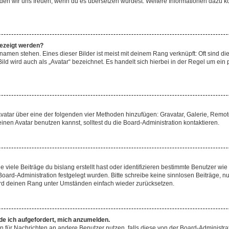
, würden wir uns freuen, wenn du es übersetzen würdest. Weitere Informationen dazu
gezeigt werden?
amen stehen. Eines dieser Bilder ist meist mit deinem Rang verknüpft: Oft sind di
ld wird auch als „Avatar“ bezeichnet. Es handelt sich hierbei in der Regel um ein
 Avatar über eine der folgenden vier Methoden hinzufügen: Gravatar, Galerie, Rem
en Avatar benutzen kannst, solltest du die Board-Administration kontaktieren.
viele Beiträge du bislang erstellt hast oder identifizieren bestimmte Benutzer w
 Board-Administration festgelegt wurden. Bitte schreibe keine sinnlosen Beiträge
wird deinen Rang unter Umständen einfach wieder zurücksetzen.
rde ich aufgefordert, mich anzumelden.
ion für Nachrichten an andere Benutzer nutzen, falls diese von der Board-Administ