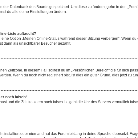
n in der Datenbank des Boards gespeichert. Um diese zu ändern, gehe in den „Persö
nst du alle deine Einstellungen ändern.
ine-Liste auftaucht?
n eine Option „Meinen Online-Status während dieser Sitzung verbergen“. Wenn du d
st dann als unsichtbarer Besucher gezählt.
en Zeitzone. In diesem Fall solltest du im „Persönlichen Bereich“ die für dich passe
den. Wenn du noch nicht registriert bist, ist dies ein guter Grund, dies jetzt zu tun
mer noch falsch!
t hast und die Zeit trotzdem noch falsch ist, geht die Uhr des Servers vermutlich fal
t installiert oder niemand hat das Forum bislang in deine Sprache übersetzt. Frag