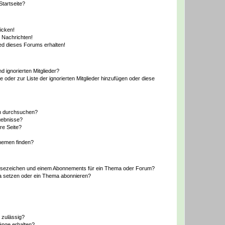
tartseite?
icken!
 Nachrichten!
ed dieses Forums erhalten!
d ignorierten Mitglieder?
e oder zur Liste der ignorierten Mitglieder hinzufügen oder diese
en durchsuchen?
gebnisse?
re Seite?
hemen finden?
esezeichen und einem Abonnements für ein Thema oder Forum?
a setzen oder ein Thema abonnieren?
 zulässig?
hänge erhalten?