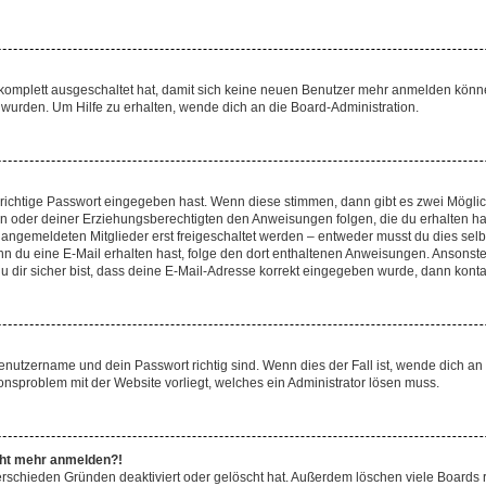
g komplett ausgeschaltet hat, damit sich keine neuen Benutzer mehr anmelden könn
 wurden. Um Hilfe zu erhalten, wende dich an die Board-Administration.
 richtige Passwort eingegeben hast. Wenn diese stimmen, dann gibt es zwei Mögl
tern oder deiner Erziehungsberechtigten den Anweisungen folgen, die du erhalten ha
u angemeldeten Mitglieder erst freigeschaltet werden – entweder musst du dies selbs
. Wenn du eine E-Mail erhalten hast, folge den dort enthaltenen Anweisungen. Ansons
 dir sicher bist, dass deine E-Mail-Adresse korrekt eingegeben wurde, dann kontak
Benutzername und dein Passwort richtig sind. Wenn dies der Fall ist, wende dich a
ionsproblem mit der Website vorliegt, welches ein Administrator lösen muss.
icht mehr anmelden?!
erschieden Gründen deaktiviert oder gelöscht hat. Außerdem löschen viele Boards r