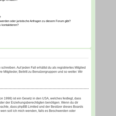
?
hwerden oder juristische Anfragen zu diesem Forum gibt?
s kontaktieren?
chreiben. Auf jeden Fall erhältst du als registriertes Mitglied
e Mitglieder, Beitritt zu Benutzergruppen und so weiter. Wir
n 1998) ist ein Gesetz in den USA, welches festlegt, dass
der der Erziehungsberechtigten benötigen. Wenn du dir
te beachte, dass phpBB Limited und der Besitzer dieses Boards
An wen soll ich mich wenden, falls es Beschwerden oder