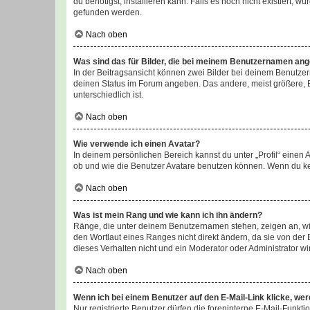
du benötigst, installieren kann. Falls es noch nicht existiert
gefunden werden.
Nach oben
Was sind das für Bilder, die bei meinem Benutzernamen an
In der Beitragsansicht können zwei Bilder bei deinem Benutzern
deinen Status im Forum angeben. Das andere, meist größere, Bi
unterschiedlich ist.
Nach oben
Wie verwende ich einen Avatar?
In deinem persönlichen Bereich kannst du unter „Profil“ einen
ob und wie die Benutzer Avatare benutzen können. Wenn du kein
Nach oben
Was ist mein Rang und wie kann ich ihn ändern?
Ränge, die unter deinem Benutzernamen stehen, zeigen an, wie 
den Wortlaut eines Ranges nicht direkt ändern, da sie von der
dieses Verhalten nicht und ein Moderator oder Administrator 
Nach oben
Wenn ich bei einem Benutzer auf den E-Mail-Link klicke, we
Nur registrierte Benutzer dürfen die foreninterne E-Mail-Funkt