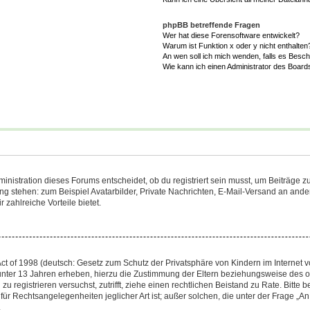
phpBB betreffende Fragen
Wer hat diese Forensoftware entwickelt?
Warum ist Funktion x oder y nicht enthalten
An wen soll ich mich wenden, falls es Besc
Wie kann ich einen Administrator des Board
istration dieses Forums entscheidet, ob du registriert sein musst, um Beiträge zu s
ung stehen: zum Beispiel Avatarbilder, Private Nachrichten, E-Mail-Versand an ander
 zahlreiche Vorteile bietet.
t of 1998 (deutsch: Gesetz zum Schutz der Privatsphäre von Kindern im Internet vo
unter 13 Jahren erheben, hierzu die Zustimmung der Eltern beziehungsweise des o
h zu registrieren versuchst, zutrifft, ziehe einen rechtlichen Beistand zu Rate. Bit
für Rechtsangelegenheiten jeglicher Art ist; außer solchen, die unter der Frage „
.