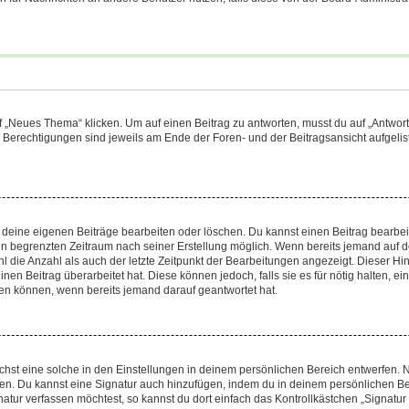
„Neues Thema“ klicken. Um auf einen Beitrag zu antworten, musst du auf „Antworte
e Berechtigungen sind jeweils am Ende der Foren- und der Beitragsansicht aufgeliste
r deine eigenen Beiträge bearbeiten oder löschen. Du kannst einen Beitrag bearbe
inen begrenzten Zeitraum nach seiner Erstellung möglich. Wenn bereits jemand auf de
 die Anzahl als auch der letzte Zeitpunkt der Bearbeitungen angezeigt. Dieser Hi
en Beitrag überarbeitet hat. Diese können jedoch, falls sie es für nötig halten, ei
hen können, wenn bereits jemand darauf geantwortet hat.
st eine solche in den Einstellungen in deinem persönlichen Bereich entwerfen. Na
eren. Du kannst eine Signatur auch hinzufügen, indem du in deinem persönlichen 
atur verfassen möchtest, so kannst du dort einfach das Kontrollkästchen „Signatu