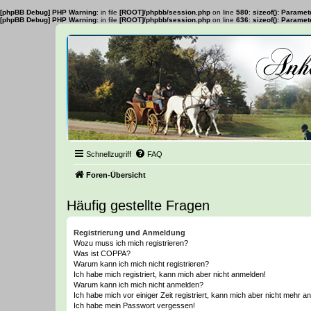
[phpBB Debug] PHP Warning
: in file
[ROOT]/phpbb/session.php
on line
580
:
sizeof(): Parame
[phpBB Debug] PHP Warning
: in file
[ROOT]/phpbb/session.php
on line
636
:
sizeof(): Parame
Schnellzugriff
FAQ
Foren-Übersicht
Häufig gestellte Fragen
Registrierung und Anmeldung
Wozu muss ich mich registrieren?
Was ist COPPA?
Warum kann ich mich nicht registrieren?
Ich habe mich registriert, kann mich aber nicht anmelden!
Warum kann ich mich nicht anmelden?
Ich habe mich vor einiger Zeit registriert, kann mich aber nicht mehr 
Ich habe mein Passwort vergessen!