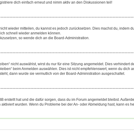
triere dich einfach erneut und nimm aktiv an den Diskussionen teil!
 nicht wieder mitteilen, du kannst es jedoch zurücksetzen. Dies machst du, indem 
 dich schnell wieder anmelden können.
ückzusetzen, so wende dich an die Board-Administration.
en“ nicht auswählst, wirst du nur für eine Sitzung angemeldet. Dies verhindert 
leiben“ beim Anmelden auswählen. Dies ist nicht empfehlenswert, wenn du dich an
 steht, dann wurde sie vermutlich von der Board-Administration ausgeschaltet.
BB erstellt hat und die dafür sorgen, dass du im Forum angemeldet bleibst. Außer
n aktiviert wurden. Wenn du Probleme bei der An- oder Abmeldung hast, kann es he