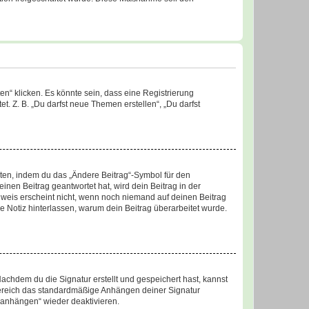
n“ klicken. Es könnte sein, dass eine Registrierung
t. Z. B. „Du darfst neue Themen erstellen“, „Du darfst
iten, indem du das „Ändere Beitrag“-Symbol für den
inen Beitrag geantwortet hat, wird dein Beitrag in der
nweis erscheint nicht, wenn noch niemand auf deinen Beitrag
ne Notiz hinterlassen, warum dein Beitrag überarbeitet wurde.
chdem du die Signatur erstellt und gespeichert hast, kannst
Bereich das standardmäßige Anhängen deiner Signatur
r anhängen“ wieder deaktivieren.