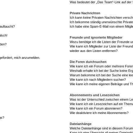
Was bedeutet der „Das Team“-Link auf der S
Private Nachrichten
Ich kann keine Privaten Nachrichten versch
Ich bekomme ständig unerwünschte Private
auftaucht?
Ich habe eine Spam-E-Mail von einem Mitgli
alsch!
Freunde und ignorierte Mitglieder
Wozu benötige ich die Listen der Freunde un
rden?
Wie kann ich Mitglieder zur Liste der Freund
wieder aus den Listen entfernen?
fgefordert, mich anzumelden.
Die Foren durchsuchen
Wie kann ich ein Forum oder mehrere For
Weshalb erhalte ich bei der Suche keine Er
Warum bekomme ich bei der Suche eine lee
Wie kann ich nach Mitgliedern suchen?
Wie kann ich meine eigenen Beiträge und T
Abonnements und Lesezeichen
Was ist der Unterschied zwischen einem L
Wie kann ich ein Lesezeichen auf ein Them
Wie kann ich ein Forum abonnieren?
Wie deaktiviere ich meine Abonnements?
gs?
Dateianhänge
Welche Dateianhänge sind in diesem Forum
Kann ich eine Übersicht all meiner Dateian