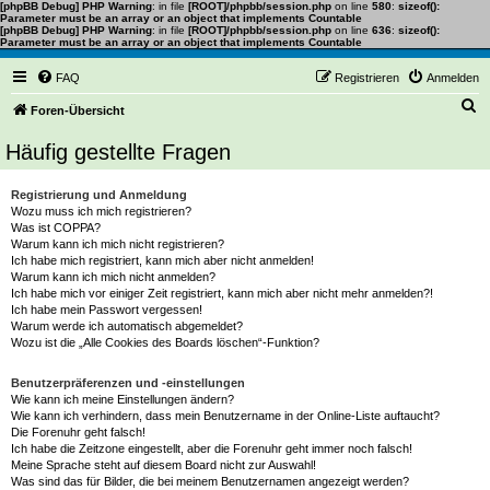
[phpBB Debug] PHP Warning
: in file
[ROOT]/phpbb/session.php
on line
580
:
sizeof():
Parameter must be an array or an object that implements Countable
[phpBB Debug] PHP Warning
: in file
[ROOT]/phpbb/session.php
on line
636
:
sizeof():
Parameter must be an array or an object that implements Countable
FAQ
Registrieren
Anmelden
S
Foren-Übersicht
u
Häufig gestellte Fragen
c
h
Registrierung und Anmeldung
Wozu muss ich mich registrieren?
e
Was ist COPPA?
Warum kann ich mich nicht registrieren?
Ich habe mich registriert, kann mich aber nicht anmelden!
Warum kann ich mich nicht anmelden?
Ich habe mich vor einiger Zeit registriert, kann mich aber nicht mehr anmelden?!
Ich habe mein Passwort vergessen!
Warum werde ich automatisch abgemeldet?
Wozu ist die „Alle Cookies des Boards löschen“-Funktion?
Benutzerpräferenzen und -einstellungen
Wie kann ich meine Einstellungen ändern?
Wie kann ich verhindern, dass mein Benutzername in der Online-Liste auftaucht?
Die Forenuhr geht falsch!
Ich habe die Zeitzone eingestellt, aber die Forenuhr geht immer noch falsch!
Meine Sprache steht auf diesem Board nicht zur Auswahl!
Was sind das für Bilder, die bei meinem Benutzernamen angezeigt werden?