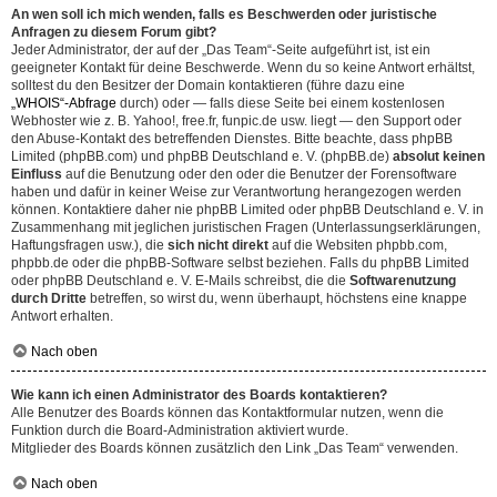
An wen soll ich mich wenden, falls es Beschwerden oder juristische
Anfragen zu diesem Forum gibt?
Jeder Administrator, der auf der „Das Team“-Seite aufgeführt ist, ist ein
geeigneter Kontakt für deine Beschwerde. Wenn du so keine Antwort erhältst,
solltest du den Besitzer der Domain kontaktieren (führe dazu eine
„WHOIS“-Abfrage
durch) oder — falls diese Seite bei einem kostenlosen
Webhoster wie z. B. Yahoo!, free.fr, funpic.de usw. liegt — den Support oder
den Abuse-Kontakt des betreffenden Dienstes. Bitte beachte, dass phpBB
Limited (phpBB.com) und phpBB Deutschland e. V. (phpBB.de)
absolut keinen
Einfluss
auf die Benutzung oder den oder die Benutzer der Forensoftware
haben und dafür in keiner Weise zur Verantwortung herangezogen werden
können. Kontaktiere daher nie phpBB Limited oder phpBB Deutschland e. V. in
Zusammenhang mit jeglichen juristischen Fragen (Unterlassungserklärungen,
Haftungsfragen usw.), die
sich nicht direkt
auf die Websiten phpbb.com,
phpbb.de oder die phpBB-Software selbst beziehen. Falls du phpBB Limited
oder phpBB Deutschland e. V. E-Mails schreibst, die die
Softwarenutzung
durch Dritte
betreffen, so wirst du, wenn überhaupt, höchstens eine knappe
Antwort erhalten.
Nach oben
Wie kann ich einen Administrator des Boards kontaktieren?
Alle Benutzer des Boards können das Kontaktformular nutzen, wenn die
Funktion durch die Board-Administration aktiviert wurde.
Mitglieder des Boards können zusätzlich den Link „Das Team“ verwenden.
Nach oben