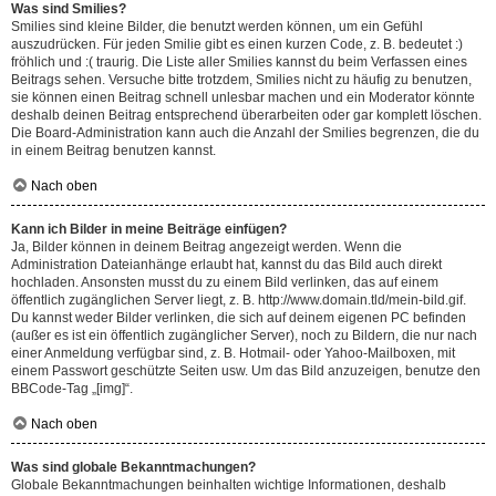
Was sind Smilies?
Smilies sind kleine Bilder, die benutzt werden können, um ein Gefühl
auszudrücken. Für jeden Smilie gibt es einen kurzen Code, z. B. bedeutet :)
fröhlich und :( traurig. Die Liste aller Smilies kannst du beim Verfassen eines
Beitrags sehen. Versuche bitte trotzdem, Smilies nicht zu häufig zu benutzen,
sie können einen Beitrag schnell unlesbar machen und ein Moderator könnte
deshalb deinen Beitrag entsprechend überarbeiten oder gar komplett löschen.
Die Board-Administration kann auch die Anzahl der Smilies begrenzen, die du
in einem Beitrag benutzen kannst.
Nach oben
Kann ich Bilder in meine Beiträge einfügen?
Ja, Bilder können in deinem Beitrag angezeigt werden. Wenn die
Administration Dateianhänge erlaubt hat, kannst du das Bild auch direkt
hochladen. Ansonsten musst du zu einem Bild verlinken, das auf einem
öffentlich zugänglichen Server liegt, z. B. http://www.domain.tld/mein-bild.gif.
Du kannst weder Bilder verlinken, die sich auf deinem eigenen PC befinden
(außer es ist ein öffentlich zugänglicher Server), noch zu Bildern, die nur nach
einer Anmeldung verfügbar sind, z. B. Hotmail- oder Yahoo-Mailboxen, mit
einem Passwort geschützte Seiten usw. Um das Bild anzuzeigen, benutze den
BBCode-Tag „[img]“.
Nach oben
Was sind globale Bekanntmachungen?
Globale Bekanntmachungen beinhalten wichtige Informationen, deshalb